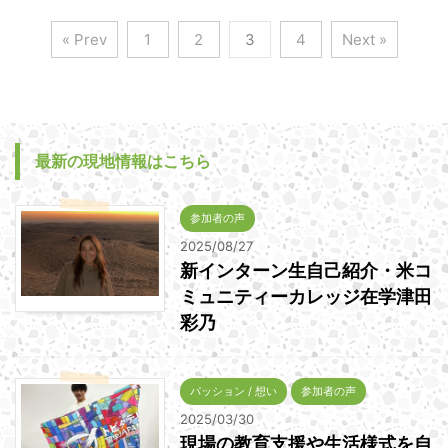
« Prev
1
2
3
4
Next »
最新の現地情報はこちら
参加者の声
2025/08/27
新インターン生自己紹介・米コ
ミュニティーカレッジ在学津田
彩乃
パッション / 想い
参加者の声
2025/03/30
現場の教育支援や生活様式を自