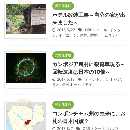
異文化体験
ホテル改装工事～自分の家が出
来ました～
2017/5/27
CBBスクール
,
インター
ン
,
オピニオン
,
農村
,
農村ホームステイ
異文化体験
カンボジア農村に観覧車現る～
回転速度は日本の10倍～
2017/5/19
イベント
,
カンボジア
,
農村
,
農村ホームステイ
異文化体験
コンポンチャム州の由来に、お
札の日本国旗？
2017/5/7
CBBスクール
,
お役立ち