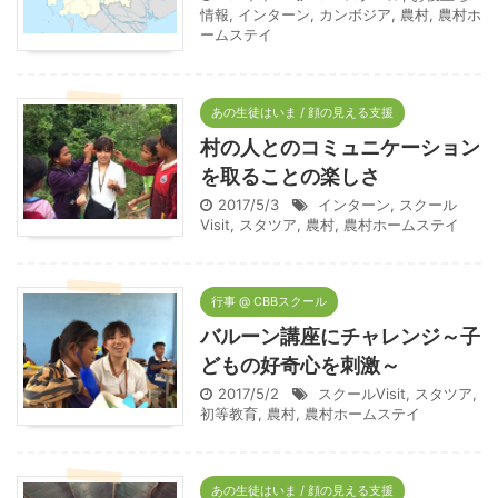
情報
,
インターン
,
カンボジア
,
農村
,
農村ホ
ームステイ
あの生徒はいま / 顔の見える支援
村の人とのコミュニケーション
を取ることの楽しさ
2017/5/3
インターン
,
スクール
Visit
,
スタツア
,
農村
,
農村ホームステイ
行事 @ CBBスクール
バルーン講座にチャレンジ～子
どもの好奇心を刺激～
2017/5/2
スクールVisit
,
スタツア
,
初等教育
,
農村
,
農村ホームステイ
あの生徒はいま / 顔の見える支援