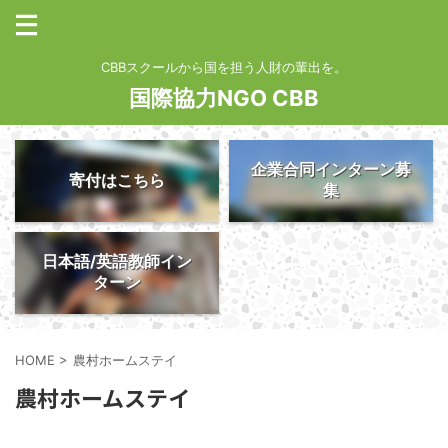
CBBスクールから国を担う人財の輩出を。
国際協力NGO CBB
企業合同インターン募
寄付はこちら
集
日本語/英語教師イン
ターン
HOME
>
農村ホームステイ
農村ホームステイ