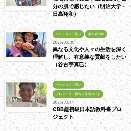
分の肌で感じたい（明治大学・
日髙翔和）
パッション / 想い
参加者の声
2025/03/30
異なる文化や人々の生活を深く
理解し、有意義な貢献をしたい
（谷古宇真巳）
パッション / 想い
プロジェクト報告 / 現地のいま
2025/03/14
CBB超初級日本語教科書プロ
ジェクト