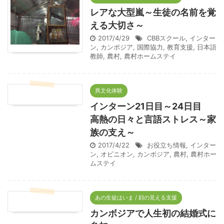
レアな大型嵐～生徒の名前を覚
える大切さ～
2017/4/29
CBBスクール
,
インター
ン
,
カンボジア
,
国際協力
,
教育支援
,
日本語
教師
,
農村
,
農村ホームステイ
異文化体験
インターン21日目～24日目
高熱の日々と言語ストレス～家
族の支え～
2017/4/22
お役立ち情報
,
インター
ン
,
オピニオン
,
カンボジア
,
農村
,
農村ホー
ムステイ
あの生徒はいま / 顔の見える支援
カンボジアで人生初の結婚式に