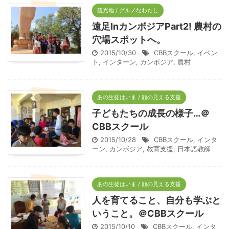
観光地 / グルメなわたし
遠足InカンボジアPart2! 農村の
穴場スポットへ。
2015/10/30
CBBスクール
,
イベン
ト
,
インターン
,
カンボジア
,
農村
あの生徒はいま / 顔の見える支援
子どもたちの成長の様子…＠
CBBスクール
2015/10/28
CBBスクール
,
インタ
ーン
,
カンボジア
,
教育支援
,
日本語教師
あの生徒はいま / 顔の見える支援
人を育てること、自分も学ぶと
いうこと。＠CBBスクール
2015/10/10
CBBスクール
,
インタ