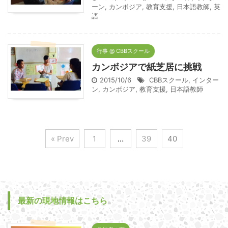
ーン
,
カンボジア
,
教育支援
,
日本語教師
,
英
語
行事 @ CBBスクール
カンボジアで紙芝居に挑戦
2015/10/6
CBBスクール
,
インター
ン
,
カンボジア
,
教育支援
,
日本語教師
« Prev
1
…
39
40
最新の現地情報はこちら