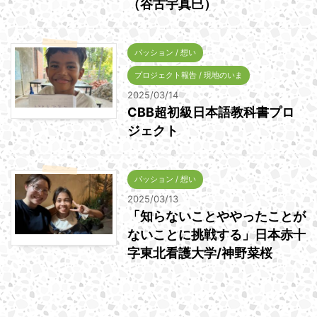
（谷古宇真巳）
パッション / 想い
プロジェクト報告 / 現地のいま
2025/03/14
CBB超初級日本語教科書プロ
ジェクト
パッション / 想い
2025/03/13
「知らないことややったことが
ないことに挑戦する」日本赤十
字東北看護大学/神野菜桜