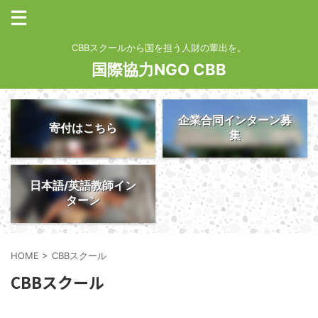
CBBスクールから国を担う人財の輩出を。
国際協力NGO CBB
企業合同インターン募
寄付はこちら
集
日本語/英語教師イン
ターン
HOME
>
CBBスクール
CBBスクール