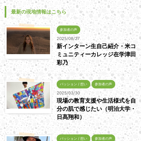
最新の現地情報はこちら
参加者の声
2025/08/27
新インターン生自己紹介・米コ
ミュニティーカレッジ在学津田
彩乃
パッション / 想い
参加者の声
2025/03/30
現場の教育支援や生活様式を自
分の肌で感じたい（明治大学・
日髙翔和）
パッション / 想い
参加者の声