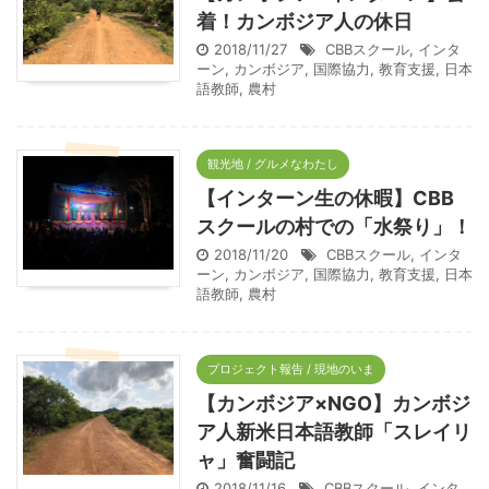
着！カンボジア人の休日
2018/11/27
CBBスクール
,
インタ
ーン
,
カンボジア
,
国際協力
,
教育支援
,
日本
語教師
,
農村
観光地 / グルメなわたし
【インターン生の休暇】CBB
スクールの村での「水祭り」！
2018/11/20
CBBスクール
,
インタ
ーン
,
カンボジア
,
国際協力
,
教育支援
,
日本
語教師
,
農村
プロジェクト報告 / 現地のいま
【カンボジア×NGO】カンボジ
ア人新米日本語教師「スレイリ
ャ」奮闘記
2018/11/16
CBBスクール
,
インタ