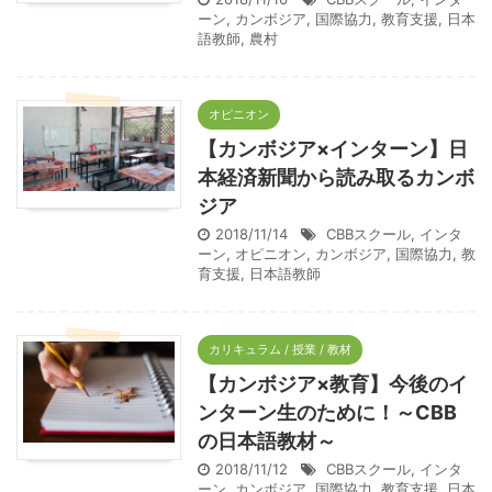
ーン
,
カンボジア
,
国際協力
,
教育支援
,
日本
語教師
,
農村
オピニオン
【カンボジア×インターン】日
本経済新聞から読み取るカンボ
ジア
2018/11/14
CBBスクール
,
インタ
ーン
,
オピニオン
,
カンボジア
,
国際協力
,
教
育支援
,
日本語教師
カリキュラム / 授業 / 教材
【カンボジア×教育】今後のイ
ンターン生のために！～CBB
の日本語教材～
2018/11/12
CBBスクール
,
インタ
ーン
,
カンボジア
,
国際協力
,
教育支援
,
日本