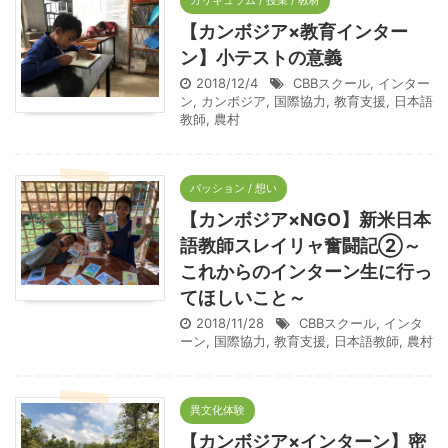
カリキュラム / 授業 / 教材
【カンボジア×教育インター
ン】小テストの意義
2018/12/4
CBBスクール
,
インター
ン
,
カンボジア
,
国際協力
,
教育支援
,
日本語
教師
,
農村
パッション / 想い
【カンボジア×NGO】新米日本
語教師スレイリャ奮闘記➁～
これからのインターン生に行っ
てほしいこと～
2018/11/28
CBBスクール
,
インタ
ーン
,
国際協力
,
教育支援
,
日本語教師
,
農村
異文化体験
【カンボジア×インターン】密