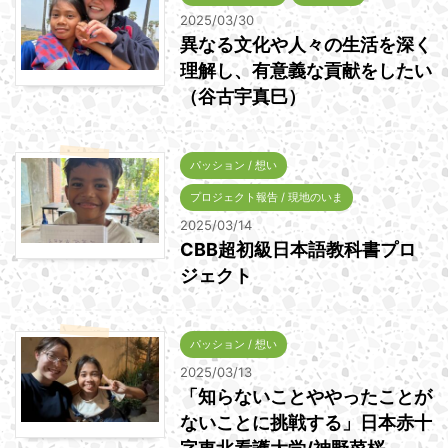
2025/03/30
異なる文化や人々の生活を深く
理解し、有意義な貢献をしたい
（谷古宇真巳）
パッション / 想い
プロジェクト報告 / 現地のいま
2025/03/14
CBB超初級日本語教科書プロ
ジェクト
パッション / 想い
2025/03/13
「知らないことややったことが
ないことに挑戦する」日本赤十