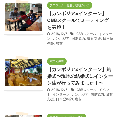
プロジェクト報告 / 現地のいま
【カンボジア×インターン】
CBBスクールでミーティング
を実施！
2018/12/7
CBBスクール
,
インター
ン
,
カンボジア
,
国際協力
,
教育支援
,
日本語
教師
,
農村
異文化体験
【カンボジア×インターン】結
婚式〜現地の結婚式にインター
ン生が行ってみました！〜
2018/12/5
CBBスクール
,
イベン
ト
,
インターン
,
カンボジア
,
国際協力
,
教育
支援
,
日本語教師
,
農村