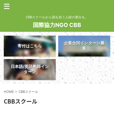
CBBスクールから国を担う人財の輩出を。
国際協力NGO CBB
企業合同インターン募
寄付はこちら
集
日本語/英語教師イン
ターン
HOME
>
CBBスクール
CBBスクール