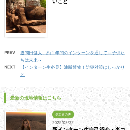
いこと
PREV
勝間田健太、約１年間のインターンを通して～子供た
ちは未来～
NEXT
【インターン生必見】油断禁物！防犯対策はしっかり
と
最新の現地情報はこちら
参加者の声
2025/08/27
新インターン生自己紹介・米コ