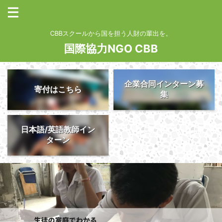
CBBスクールから国を担う人財の輩出を。
国際協力NGO CBB
企業合同インターン募
寄付はこちら
集
日本語/英語教師イン
ターン