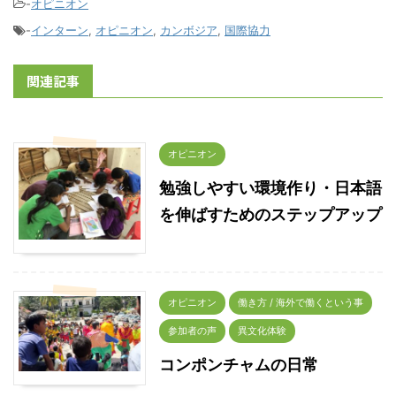
-
オピニオン
-
インターン
,
オピニオン
,
カンボジア
,
国際協力
関連記事
オピニオン
勉強しやすい環境作り・日本語
を伸ばすためのステップアップ
オピニオン
働き方 / 海外で働くという事
参加者の声
異文化体験
コンポンチャムの日常