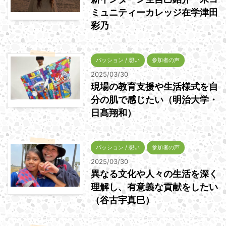
ミュニティーカレッジ在学津田
彩乃
パッション / 想い
参加者の声
2025/03/30
現場の教育支援や生活様式を自
分の肌で感じたい（明治大学・
日髙翔和）
パッション / 想い
参加者の声
2025/03/30
異なる文化や人々の生活を深く
理解し、有意義な貢献をしたい
（谷古宇真巳）