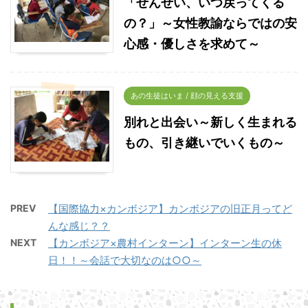
「せんせい、いつ戻ってくる
の？」～女性教諭ならではの安
心感・優しさを求めて～
あの生徒はいま / 顔の見える支援
別れと出会い～新しく生まれる
もの、引き継いでいくもの～
PREV
【国際協力×カンボジア】カンボジアの旧正月ってど
んな感じ？？
NEXT
【カンボジア×農村インターン】インターン生の休
日！！～会話で大切なのは○○～