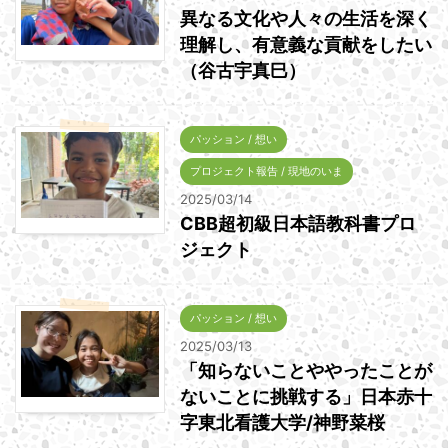
異なる文化や人々の生活を深く
理解し、有意義な貢献をしたい
（谷古宇真巳）
パッション / 想い
プロジェクト報告 / 現地のいま
2025/03/14
CBB超初級日本語教科書プロ
ジェクト
パッション / 想い
2025/03/13
「知らないことややったことが
ないことに挑戦する」日本赤十
字東北看護大学/神野菜桜