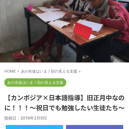
HOME
>
あの生徒はいま / 顔の見える支援
>
あの生徒はいま / 顔の見える支援
【カンボジア×日本語指導】旧正月中なの
に！！！～祝日でも勉強したい生徒たち～
投稿日：
2019年2月9日