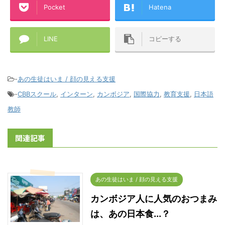
Pocket
Hatena
LINE
コピーする
-
あの生徒はいま / 顔の見える支援
-
CBBスクール
,
インターン
,
カンボジア
,
国際協力
,
教育支援
,
日本語
教師
関連記事
あの生徒はいま / 顔の見える支援
カンボジア人に人気のおつまみ
は、あの日本食...？