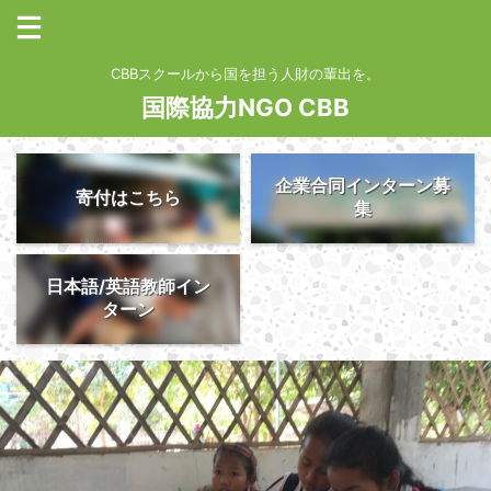
CBBスクールから国を担う人財の輩出を。
国際協力NGO CBB
企業合同インターン募
寄付はこちら
集
日本語/英語教師イン
ターン