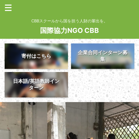
CBBスクールから国を担う人財の輩出を。
国際協力NGO CBB
企業合同インターン募
寄付はこちら
集
日本語/英語教師イン
ターン