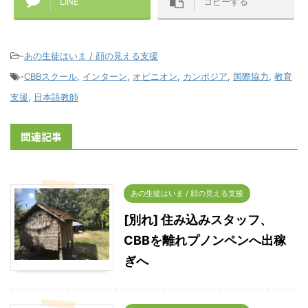
LINE
コピーする
-
あの生徒はいま / 顔の見える支援
-
CBBスクール
,
インターン
,
オピニオン
,
カンボジア
,
国際協力
,
教育
支援
,
日本語教師
関連記事
あの生徒はいま / 顔の見える支援
[別れ] 住み込みスタッフ、
CBBを離れプノンペンへ出稼
ぎへ