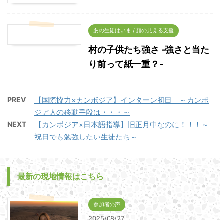
あの生徒はいま / 顔の見える支援
村の子供たち強さ -強さと当た
り前って紙一重？-
PREV
【国際協力×カンボジア】インターン初日 ～カンボ
ジア人の移動手段は・・・～
NEXT
【カンボジア×日本語指導】旧正月中なのに！！！～
祝日でも勉強したい生徒たち～
最新の現地情報はこちら
参加者の声
2025/08/27