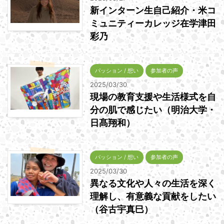
新インターン生自己紹介・米コ
ミュニティーカレッジ在学津田
彩乃
パッション / 想い
参加者の声
2025/03/30
現場の教育支援や生活様式を自
分の肌で感じたい（明治大学・
日髙翔和）
パッション / 想い
参加者の声
2025/03/30
異なる文化や人々の生活を深く
理解し、有意義な貢献をしたい
（谷古宇真巳）