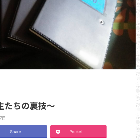
生たちの裏技～
月7日
Share
Pocket