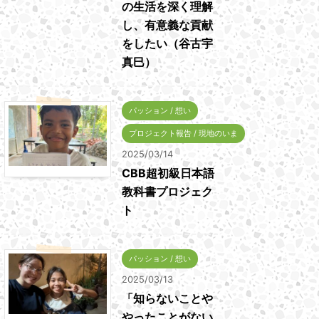
の生活を深く理解
し、有意義な貢献
をしたい（谷古宇
真巳）
パッション / 想い
プロジェクト報告 / 現地のいま
2025/03/14
CBB超初級日本語
教科書プロジェク
ト
パッション / 想い
2025/03/13
「知らないことや
やったことがない