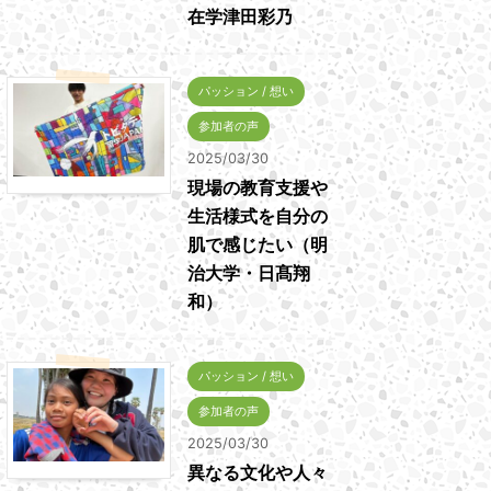
在学津田彩乃
パッション / 想い
参加者の声
2025/03/30
現場の教育支援や
生活様式を自分の
肌で感じたい（明
治大学・日髙翔
和）
パッション / 想い
参加者の声
2025/03/30
異なる文化や人々