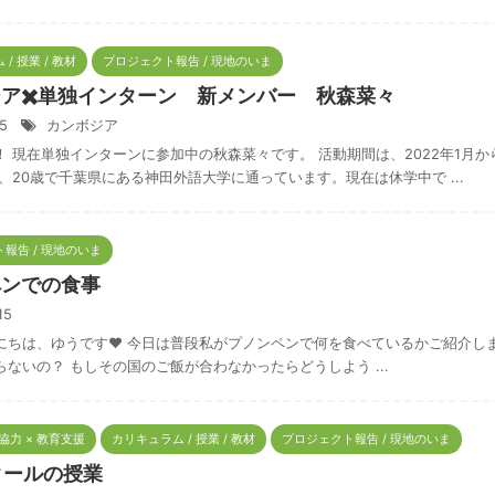
/ 授業 / 教材
プロジェクト報告 / 現地のいま
ア✖️単独インターン 新メンバー 秋森菜々
15
カンボジア
！ 現在単独インターンに参加中の秋森菜々です。 活動期間は、2022年1月か
、20歳で千葉県にある神田外語大学に通っています。現在は休学中で ...
報告 / 現地のいま
ペンでの食事
/15
にちは、ゆうです❤︎ 今日は普段私がプノンペンで何を食べているかご紹介しま
ないの？ もしその国のご飯が合わなかったらどうしよう ...
際協力 × 教育支援
カリキュラム / 授業 / 教材
プロジェクト報告 / 現地のいま
クールの授業