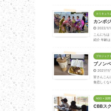
カリキュラム 
カンボジ
2022/1/
こんにちは
紹介 年齢は
プロジェクト
プノン
2021/11
皆さんこん
食恋しくなら
NGO × 国
CBBス