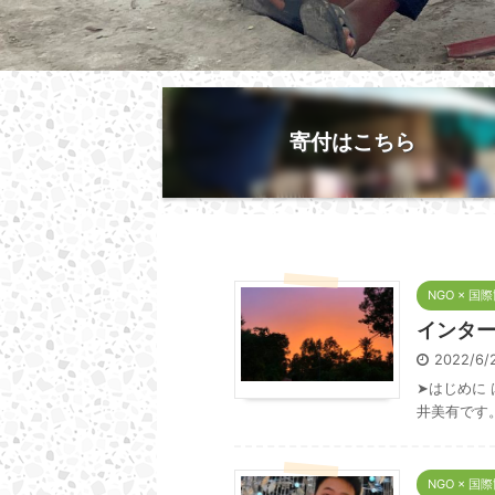
寄付はこちら
NGO × 国
インタ
2022/6
➤はじめに
井美有です
NGO × 国