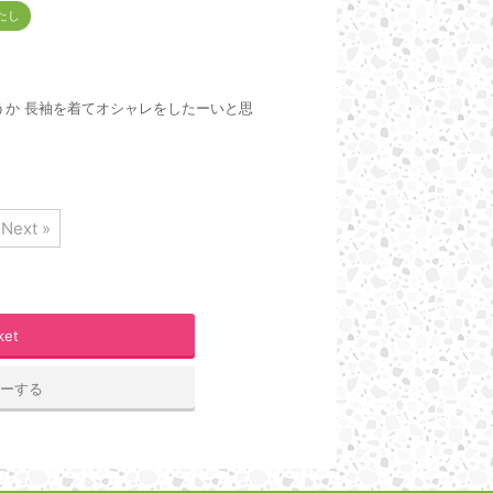
たし
うか 長袖を着てオシャレをしたーいと思
Next »
ket
ピーする