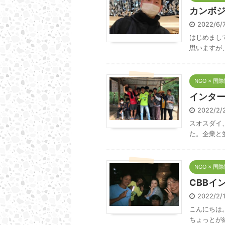
カンボジ
2022/6
はじめまし
思いますが、
NGO × 国
インタ
2022/2
スオスダイ
た。企業と
NGO × 国
CBBイ
2022/2
こんにちは
ちょっとが