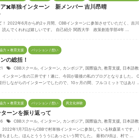
ア✖️単独インターン 新メンバー 吉川昂晴
/7
て！ 2022年6月から約2ヶ月間、CBBインターンに参加させていただく、
読んでくれれば嬉しいです。 自己紹介 関西大学 政策創造学部4年 ...
際協力 × 教育支援
パッション / 想い
ーンの総括！
/21
CBBスクール
,
インターン
,
カンボジア
,
国際協力
,
教育支援
,
日本語教
、インターン生の三井です！遂に、今回が最後の私のブログとなりました。 C
並行しながらのインターンでしたので、10ヶ月の間、フルコミットではあり ..
際協力 × 教育支援
パッション / 想い
異文化体験
ンターンを振り返って
/16
CBBスクール
,
インターン
,
カンボジア
,
国際協力
,
教育支援
,
日本語教
。2022年1月7日からCBBで村単独インターンに参加している秋森菜々です。
経ちました。ほんとううううにあっという間でした。 最初の頃は、村で ...