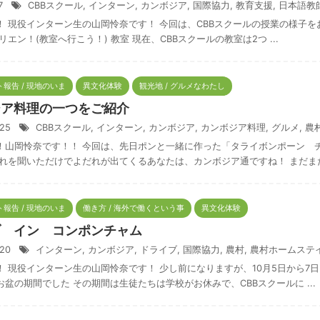
/7
CBBスクール
,
インターン
,
カンボジア
,
国際協力
,
教育支援
,
日本語教
！ 現役インターン生の山岡怜奈です！ 今回は、CBBスクールの授業の様子を
リエン！(教室へ行こう！) 教室 現在、CBBスクールの教室は2つ ...
報告 / 現地のいま
異文化体験
観光地 / グルメなわたし
ジア料理の一つをご紹介
/25
CBBスクール
,
インターン
,
カンボジア
,
カンボジア料理
,
グルメ
,
農
！山岡怜奈です！！ 今回は、先日ポンと一緒に作った「タライボンポーン 
れを聞いただけでよだれが出てくるあなたは、カンボジア通ですね！ まだまだ 
報告 / 現地のいま
働き方 / 海外で働くという事
異文化体験
ブ イン コンポンチャム
/20
インターン
,
カンボジア
,
ドライブ
,
国際協力
,
農村
,
農村ホームステ
！ 現役インターン生の山岡怜奈です！ 少し前になりますが、10月5日から7
盆の期間でした その期間は生徒たちは学校がお休みで、CBBスクールに ...