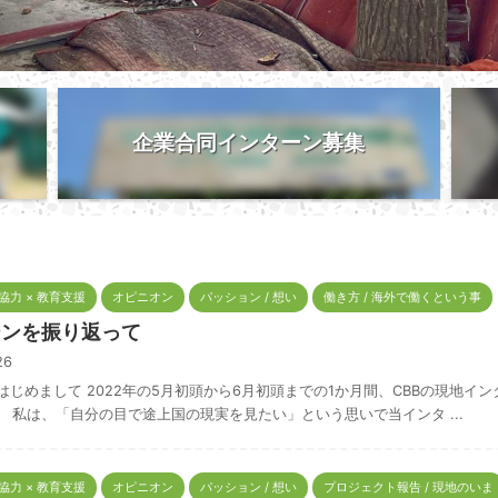
企業合同インターン募集
際協力 × 教育支援
オピニオン
パッション / 想い
働き方 / 海外で働くという事
ーンを振り返って
/26
 はじめまして 2022年の5月初頭から6月初頭までの1か月間、CBBの現地
。 私は、「自分の目で途上国の現実を見たい」という思いで当インタ ...
際協力 × 教育支援
オピニオン
パッション / 想い
プロジェクト報告 / 現地のいま