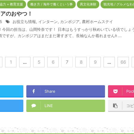
際協力 × 教育支援
働き方 / 海外で働くという事
異文化体験
観光地 / グルメなわ
ジアのおやつ！
/5
お役立ち情報
,
インターン
,
カンボジア
,
農村ホームステイ
！今回の担当は、山岡怜奈です！ 日本はもうすっかり秋めいている頃でしょ
頃ですが、カンボジアはまだまだ暑すぎて、長袖なんか着れませんǹ ...
1
…
5
6
7
8
9
…
66
Share
Poc
LINE
コ