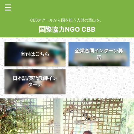
CBBスクールから国を担う人財の輩出を。
国際協力NGO CBB
企業合同インターン募
寄付はこちら
集
日本語/英語教師イン
ターン