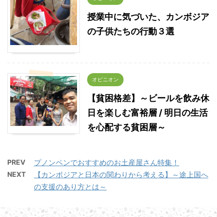
授業中に気づいた、カンボジア
の子供たちの行動３選
オピニオン
【貧困格差】～ビールを飲み休
日を楽しむ富裕層 / 明日の生活
を心配する貧困層～
PREV
プノンペンでおすすめのお土産屋さん特集！
NEXT
【カンボジアと日本の関わりから考える】～途上国へ
の支援のあり方とは～