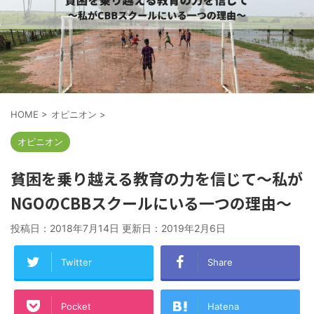
HOME
>
オピニオン
>
オピニオン
貧困を乗り越える教育の力を信じて～私が
NGOのCBBスクールにいる一つの理由～
投稿日：2018年7月14日 更新日：
2019年2月6日
Twitter
Share
Pocket
Hatena