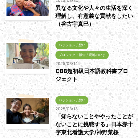
2025/03/30
異なる文化や人々の生活を深く
理解し、有意義な貢献をしたい
（谷古宇真巳）
パッション / 想い
プロジェクト報告 / 現地のいま
2025/03/14
CBB超初級日本語教科書プロ
ジェクト
パッション / 想い
2025/03/13
「知らないことややったことが
ないことに挑戦する」日本赤十
字東北看護大学/神野菜桜