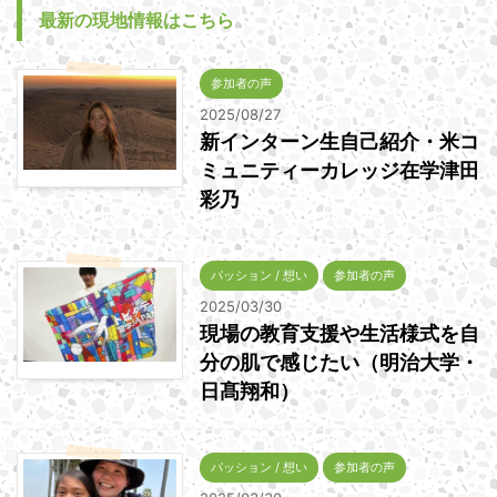
最新の現地情報はこちら
参加者の声
2025/08/27
新インターン生自己紹介・米コ
ミュニティーカレッジ在学津田
彩乃
パッション / 想い
参加者の声
2025/03/30
現場の教育支援や生活様式を自
分の肌で感じたい（明治大学・
日髙翔和）
パッション / 想い
参加者の声