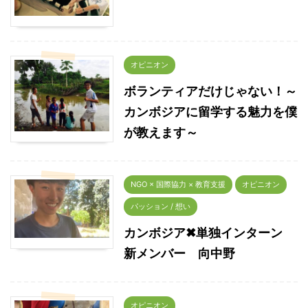
オピニオン
ボランティアだけじゃない！～
カンボジアに留学する魅力を僕
が教えます～
NGO × 国際協力 × 教育支援
オピニオン
パッション / 想い
カンボジア✖単独インターン
新メンバー 向中野
オピニオン