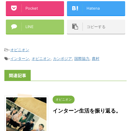
Pocket
Hatena
LINE
コピーする
-
オピニオン
-
インターン
,
オピニオン
,
カンボジア
,
国際協力
,
農村
関連記事
オピニオン
インターン生活を振り返る。