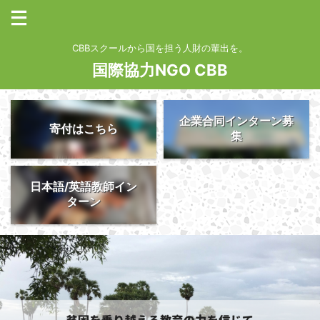
CBBスクールから国を担う人財の輩出を。
国際協力NGO CBB
企業合同インターン募
寄付はこちら
集
日本語/英語教師イン
ターン