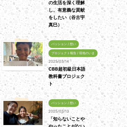
の生活を深く理解
し、有意義な貢献
をしたい（谷古宇
真巳）
パッション / 想い
プロジェクト報告 / 現地のいま
2025/03/14
CBB超初級日本語
教科書プロジェク
ト
パッション / 想い
2025/03/13
「知らないことや
やったことがない