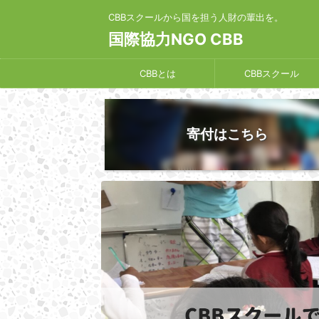
CBBスクールから国を担う人財の輩出を。
国際協力NGO CBB
CBBとは
CBBスクール
寄付はこちら