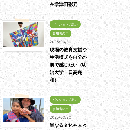
在学津田彩乃
パッション / 想い
参加者の声
2025/03/30
現場の教育支援や
生活様式を自分の
肌で感じたい（明
治大学・日髙翔
和）
パッション / 想い
参加者の声
2025/03/30
異なる文化や人々