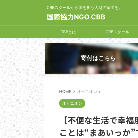
CBBスクールから国を担う人財の輩出を。
国際協力NGO CBB
CBBとは
CBBスクール
寄付はこちら
HOME
>
オピニオン
>
オピニオン
【不便な生活で幸福
ことは“まあいっか