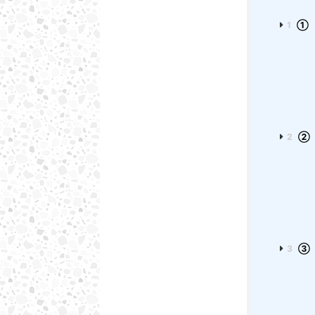
1
➀ 
2
② 
3
③