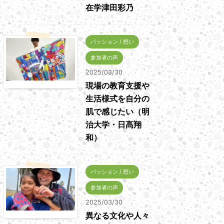
在学津田彩乃
パッション / 想い
参加者の声
2025/03/30
現場の教育支援や
生活様式を自分の
肌で感じたい（明
治大学・日髙翔
和）
パッション / 想い
参加者の声
2025/03/30
異なる文化や人々