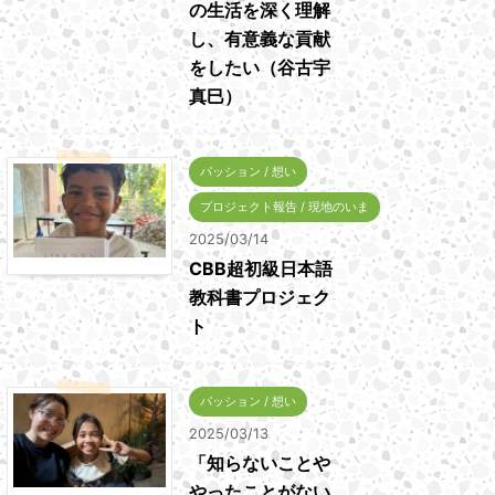
の生活を深く理解
し、有意義な貢献
をしたい（谷古宇
真巳）
パッション / 想い
プロジェクト報告 / 現地のいま
2025/03/14
CBB超初級日本語
教科書プロジェク
ト
パッション / 想い
2025/03/13
「知らないことや
やったことがない