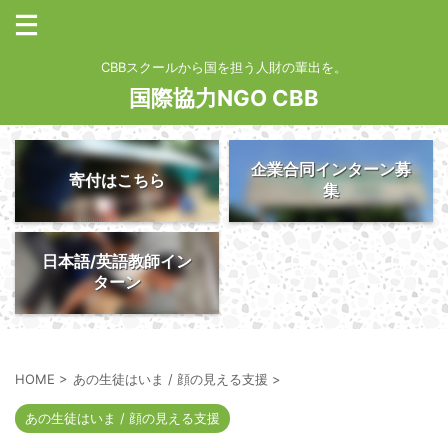
CBBスクールから国を担う人財の輩出を。
国際協力NGO CBB
企業合同インターン募
寄付はこちら
集
日本語/英語教師イン
ターン
HOME
>
あの生徒はいま / 顔の見える支援
>
あの生徒はいま / 顔の見える支援