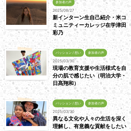
参加者の声
2025/08/27
新インターン生自己紹介・米コ
ミュニティーカレッジ在学津田
彩乃
パッション / 想い
参加者の声
2025/03/30
現場の教育支援や生活様式を自
分の肌で感じたい（明治大学・
日髙翔和）
パッション / 想い
参加者の声
2025/03/30
異なる文化や人々の生活を深く
理解し、有意義な貢献をしたい