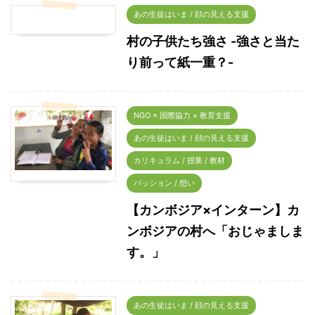
あの生徒はいま / 顔の見える支援
村の子供たち強さ -強さと当た
り前って紙一重？-
NGO × 国際協力 × 教育支援
あの生徒はいま / 顔の見える支援
カリキュラム / 授業 / 教材
パッション / 想い
【カンボジア×インターン】カ
ンボジアの村へ「おじゃましま
す。」
あの生徒はいま / 顔の見える支援