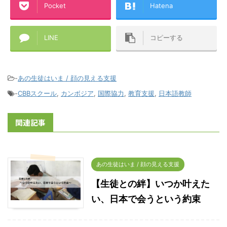
Pocket
Hatena
LINE
コピーする
-
あの生徒はいま / 顔の見える支援
-
CBBスクール
,
カンボジア
,
国際協力
,
教育支援
,
日本語教師
関連記事
あの生徒はいま / 顔の見える支援
【生徒との絆】いつか叶えた
い、日本で会うという約束