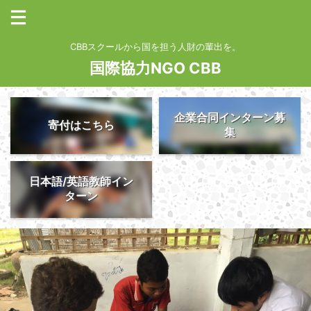
CBBスクールから国を担う人財の輩出を。
国際協力NGO CBB
企業合同インターン募
寄付はこちら
集
日本語/英語教師イン
ターン