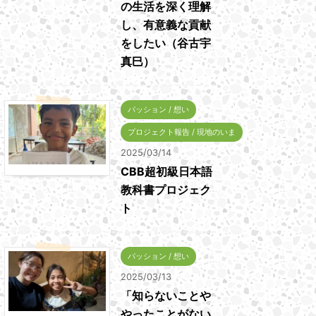
の生活を深く理解
し、有意義な貢献
をしたい（谷古宇
真巳）
パッション / 想い
プロジェクト報告 / 現地のいま
2025/03/14
CBB超初級日本語
教科書プロジェク
ト
パッション / 想い
2025/03/13
「知らないことや
やったことがない