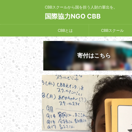
CBBスクールから国を担う人財の輩出を。
国際協力NGO CBB
CBBとは
CBBスクール
寄付はこちら