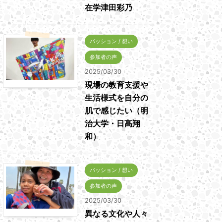
在学津田彩乃
パッション / 想い
参加者の声
2025/03/30
現場の教育支援や
生活様式を自分の
肌で感じたい（明
治大学・日髙翔
和）
パッション / 想い
参加者の声
2025/03/30
異なる文化や人々