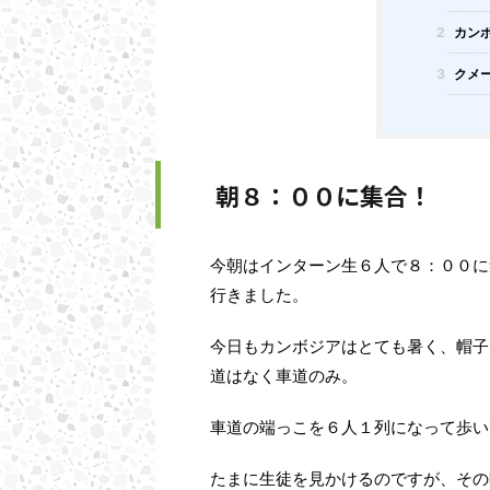
2
カン
3
クメー
朝８：００に集合！
今朝はインターン生６人で８：００に
行きました。
今日もカンボジアはとても暑く、帽子
道はなく車道のみ。
車道の端っこを６人１列になって歩い
たまに生徒を見かけるのですが、その