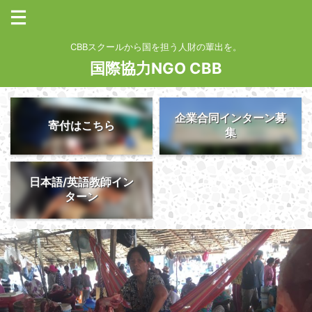
CBBスクールから国を担う人財の輩出を。
国際協力NGO CBB
企業合同インターン募
寄付はこちら
集
日本語/英語教師イン
ターン