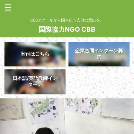
CBBスクールから国を担う人財の輩出を。
国際協力NGO CBB
企業合同インターン募
寄付はこちら
集
日本語/英語教師イン
ターン