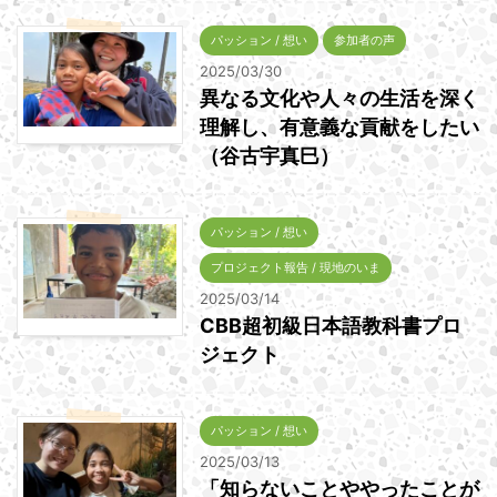
パッション / 想い
参加者の声
2025/03/30
異なる文化や人々の生活を深く
理解し、有意義な貢献をしたい
（谷古宇真巳）
パッション / 想い
プロジェクト報告 / 現地のいま
2025/03/14
CBB超初級日本語教科書プロ
ジェクト
パッション / 想い
2025/03/13
「知らないことややったことが