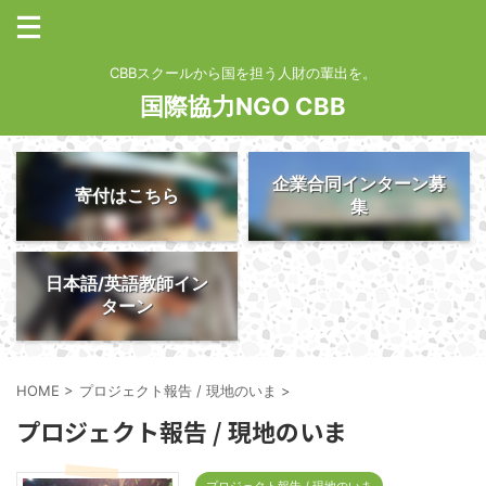
CBBスクールから国を担う人財の輩出を。
国際協力NGO CBB
企業合同インターン募
寄付はこちら
集
日本語/英語教師イン
ターン
HOME
>
プロジェクト報告 / 現地のいま
>
プロジェクト報告 / 現地のいま