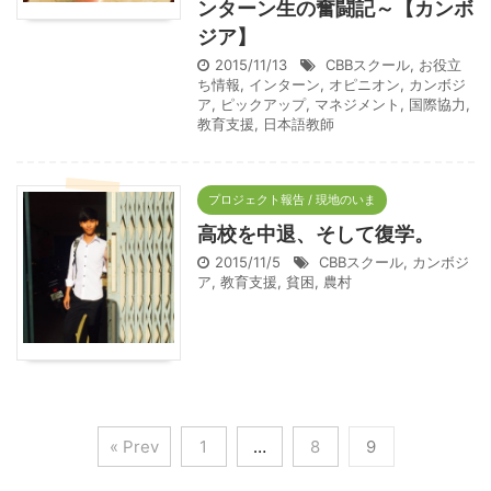
ンターン生の奮闘記～【カンボ
ジア】
2015/11/13
CBBスクール
,
お役立
ち情報
,
インターン
,
オピニオン
,
カンボジ
ア
,
ピックアップ
,
マネジメント
,
国際協力
,
教育支援
,
日本語教師
プロジェクト報告 / 現地のいま
高校を中退、そして復学。
2015/11/5
CBBスクール
,
カンボジ
ア
,
教育支援
,
貧困
,
農村
« Prev
1
…
8
9