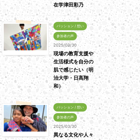
在学津田彩乃
パッション / 想い
参加者の声
2025/03/30
現場の教育支援や
生活様式を自分の
肌で感じたい（明
治大学・日髙翔
和）
パッション / 想い
参加者の声
2025/03/30
異なる文化や人々