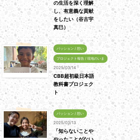
の生活を深く理解
し、有意義な貢献
をしたい（谷古宇
真巳）
パッション / 想い
プロジェクト報告 / 現地のいま
2025/03/14
CBB超初級日本語
教科書プロジェク
ト
パッション / 想い
2025/03/13
「知らないことや
やったことがない