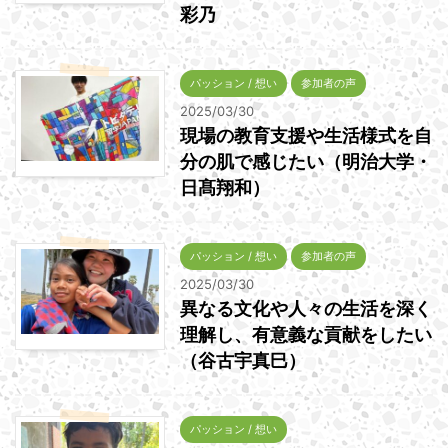
彩乃
パッション / 想い
参加者の声
2025/03/30
現場の教育支援や生活様式を自
分の肌で感じたい（明治大学・
日髙翔和）
パッション / 想い
参加者の声
2025/03/30
異なる文化や人々の生活を深く
理解し、有意義な貢献をしたい
（谷古宇真巳）
パッション / 想い