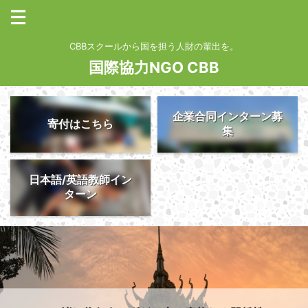
CBBスクールから国を担う人財の輩出を。
国際協力NGO CBB
企業合同インターン募
寄付はこちら
集
日本語/英語教師イン
ターン