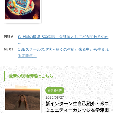
PREV
途上国の環境汚染問題～先進国としてどう関わるのか
～
NEXT
CBBスクールの現状～多くの生徒が来る中から生まれ
る問題点～
最新の現地情報はこちら
参加者の声
2025/08/27
新インターン生自己紹介・米コ
ミュニティーカレッジ在学津田