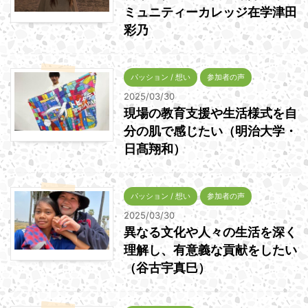
ミュニティーカレッジ在学津田
彩乃
パッション / 想い
参加者の声
2025/03/30
現場の教育支援や生活様式を自
分の肌で感じたい（明治大学・
日髙翔和）
パッション / 想い
参加者の声
2025/03/30
異なる文化や人々の生活を深く
理解し、有意義な貢献をしたい
（谷古宇真巳）