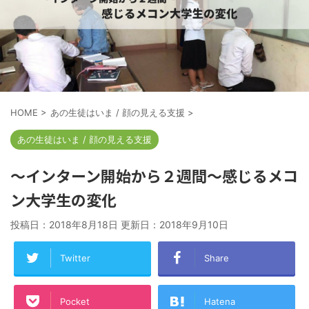
HOME
>
あの生徒はいま / 顔の見える支援
>
あの生徒はいま / 顔の見える支援
～インターン開始から２週間～感じるメコ
ン大学生の変化
投稿日：2018年8月18日 更新日：
2018年9月10日
Twitter
Share
Pocket
Hatena