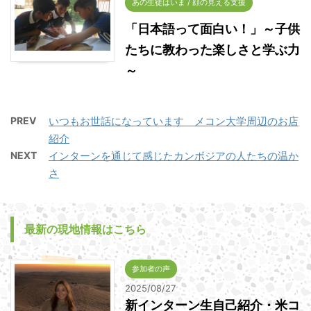
あの生徒はいま / 顔の見える支援
「日本語って面白い！」～子供
たちに教わった楽しさと学ぶ力
～
PREV
いつもお世話になっています メコン大学周辺のお店
紹介
NEXT
インターンを通じて感じたカンボジアの人たちの温か
さ
最新の現地情報はこちら
参加者の声
2025/08/27
新インターン生自己紹介・米コ