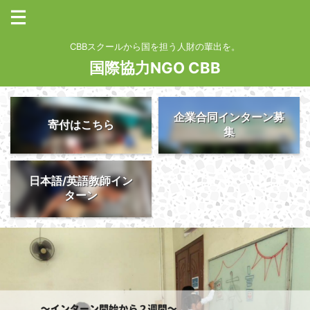
CBBスクールから国を担う人財の輩出を。
国際協力NGO CBB
企業合同インターン募
寄付はこちら
集
日本語/英語教師イン
ターン