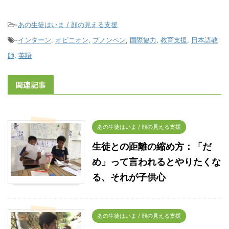
-
あの生徒はいま / 顔の見える支援
-
インターン
,
オピニオン
,
プノンペン
,
国際協力
,
教育支援
,
日本語教
師
,
英語
関連記事
あの生徒はいま / 顔の見える支援
生徒との距離の縮め方：「だ
め」って言われるとやりたくな
る、それが子供心
あの生徒はいま / 顔の見える支援