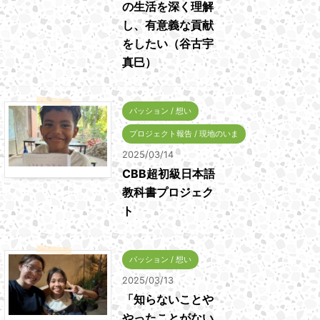
の生活を深く理解
し、有意義な貢献
をしたい（谷古宇
真巳）
パッション / 想い
プロジェクト報告 / 現地のいま
2025/03/14
CBB超初級日本語
教科書プロジェク
ト
パッション / 想い
2025/03/13
「知らないことや
やったことがない