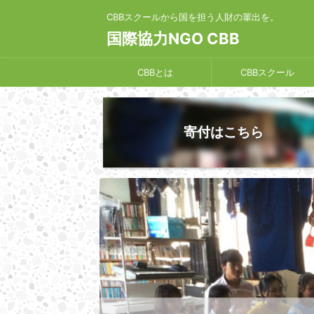
CBBスクールから国を担う人財の輩出を。
国際協力NGO CBB
CBBとは
CBBスクール
寄付はこちら