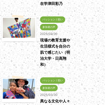
在学津田彩乃
パッション / 想い
参加者の声
2025/03/30
現場の教育支援や
生活様式を自分の
肌で感じたい（明
治大学・日髙翔
和）
パッション / 想い
参加者の声
2025/03/30
異なる文化や人々