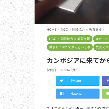
HOME
>
NGO × 国際協力 × 教育支援
>
NGO × 国際協力 × 教育支援
オピニオ
働き方 / 海外で働くという事
異文化体
カンボジアに来てか
投稿日：
2023年3月5日
Twitter
Hatena
スオスダイ！インターン生のジウです