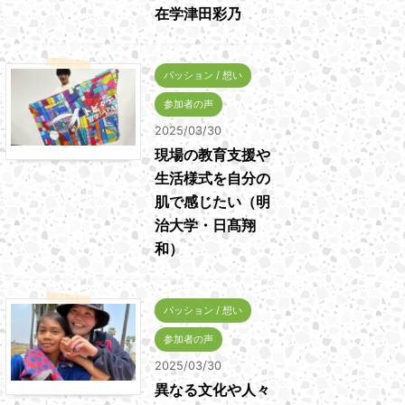
在学津田彩乃
パッション / 想い
参加者の声
2025/03/30
現場の教育支援や
生活様式を自分の
肌で感じたい（明
治大学・日髙翔
和）
パッション / 想い
参加者の声
2025/03/30
異なる文化や人々