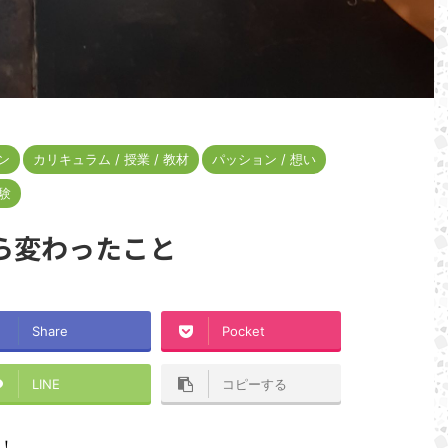
ン
カリキュラム / 授業 / 教材
パッション / 想い
験
ら変わったこと
Share
Pocket
LINE
コピーする
！