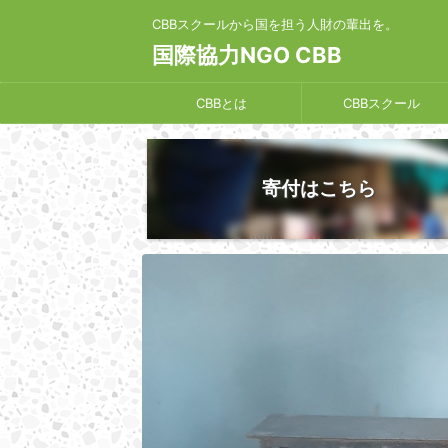
CBBスクールから国を担う人財の輩出を。
国際協力NGO CBB
CBBとは
CBBスクール
寄付はこちら