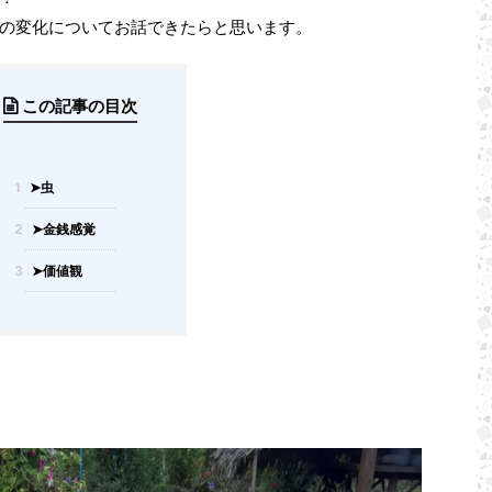
の変化についてお話できたらと思います。
この記事の目次
1
➤虫
2
➤金銭感覚
3
➤価値観