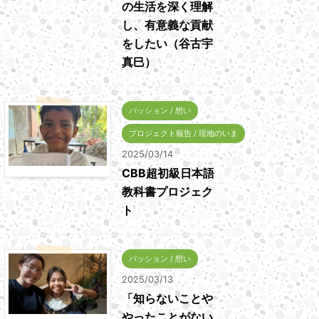
の生活を深く理解
し、有意義な貢献
をしたい（谷古宇
真巳）
パッション / 想い
プロジェクト報告 / 現地のいま
2025/03/14
CBB超初級日本語
教科書プロジェク
ト
パッション / 想い
2025/03/13
「知らないことや
やったことがない