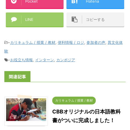
Pocket
Hatena
LINE
コピーする
-
カリキュラム / 授業 / 教材
,
便利情報 / ロジ
,
参加者の声
,
異文化体
験
-
お役立ち情報
,
インターン
,
カンボジア
関連記事
カリキュラム / 授業 / 教材
CBBオリジナルの日本語教科
書がついに完成しました！