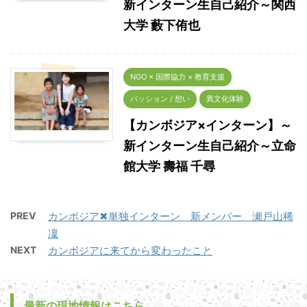
新インターン生自己紹介～関西
大学 藪下侑也
NGO × 国際協力 × 教育支援
パッション / 想い
異文化体験
【カンボジア×インターン】～
新インターン生自己紹介～立命
館大学 壽福 千尋
PREV
カンボジア✖単独インターン 新メンバー 瀬戸山稀
凜
NEXT
カンボジアに来てから変わったこと
最新の現地情報はこちら