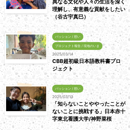
異なる文化や人々の生活を深く
理解し、有意義な貢献をしたい
（谷古宇真巳）
パッション / 想い
プロジェクト報告 / 現地のいま
2025/03/14
CBB超初級日本語教科書プロ
ジェクト
パッション / 想い
2025/03/13
「知らないことややったことが
ないことに挑戦する」日本赤十
字東北看護大学/神野菜桜