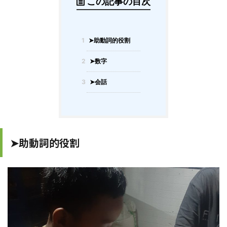
この記事の目次
1
➤助動詞的役割
2
➤数字
3
➤会話
➤助動詞的役割