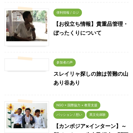
便利情報 / ロジ
【お役立ち情報】貴重品管理・
ぼったくりについて
参加者の声
スレイリャ探しの旅は苦難の山
あり谷あり
NGO × 国際協力 × 教育支援
パッション / 想い
異文化体験
【カンボジア×インターン】～