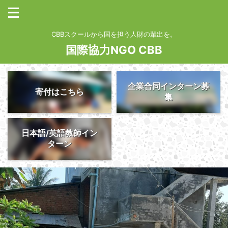
CBBスクールから国を担う人財の輩出を。
国際協力NGO CBB
企業合同インターン募
寄付はこちら
集
日本語/英語教師イン
ターン