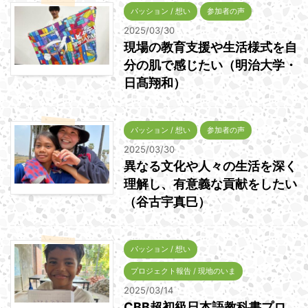
パッション / 想い
参加者の声
2025/03/30
現場の教育支援や生活様式を自
分の肌で感じたい（明治大学・
日髙翔和）
パッション / 想い
参加者の声
2025/03/30
異なる文化や人々の生活を深く
理解し、有意義な貢献をしたい
（谷古宇真巳）
パッション / 想い
プロジェクト報告 / 現地のいま
2025/03/14
CBB超初級日本語教科書プロ