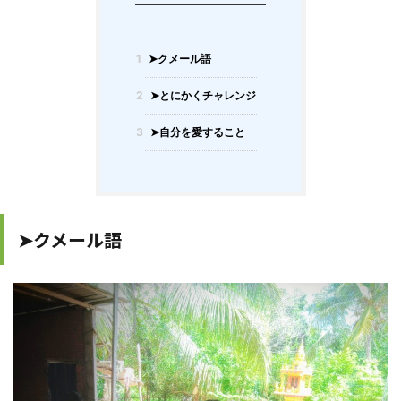
1
➤クメール語
2
➤とにかくチャレンジ
3
➤自分を愛すること
➤クメール語