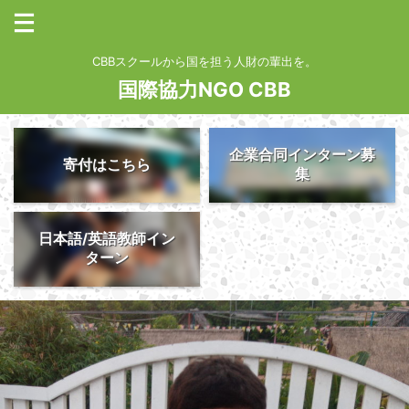
CBBスクールから国を担う人財の輩出を。
国際協力NGO CBB
企業合同インターン募
寄付はこちら
集
日本語/英語教師イン
ターン