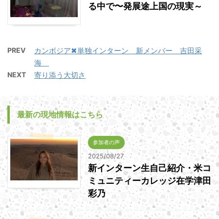
る中で〜発展途上国の現実～
PREV
カンボジア✖単独インターン 新メンバー 吉田采
海
NEXT
寄り添う大切さ
最新の現地情報はこちら
参加者の声
2025/08/27
新インターン生自己紹介・米コ
ミュニティーカレッジ在学津田
彩乃