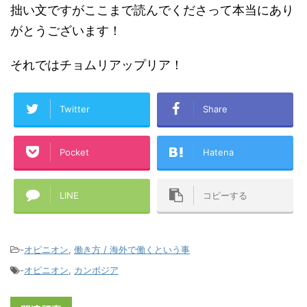
拙い文ですがここまで読んでくださって本当にあり
がとうございます！
それではチョムリアップリア！
Twitter
Share
Pocket
Hatena
LINE
コピーする
-
オピニオン
,
働き方 / 海外で働くという事
-
オピニオン
,
カンボジア