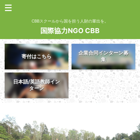
CBBスクールから国を担う人財の輩出を。
国際協力NGO CBB
企業合同インターン募
寄付はこちら
集
日本語/英語教師イン
ターン