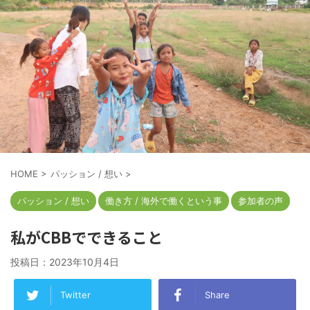
HOME
>
パッション / 想い
>
パッション / 想い
働き方 / 海外で働くという事
参加者の声
私がCBBでできること
投稿日：
2023年10月4日
Twitter
Share