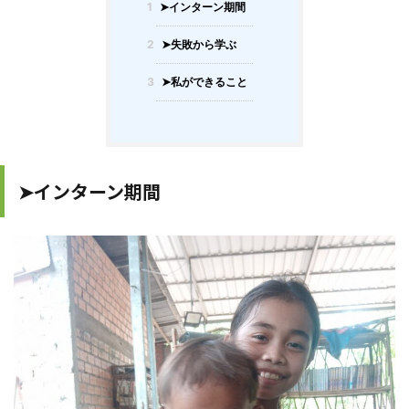
1
➤インターン期間
2
➤失敗から学ぶ
3
➤私ができること
➤インターン期間