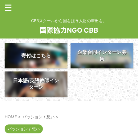
CBBスクールから国を担う人財の輩出を。
国際協力NGO CBB
企業合同インターン募
寄付はこちら
集
日本語/英語教師イン
ターン
HOME
>
パッション / 想い
>
パッション / 想い