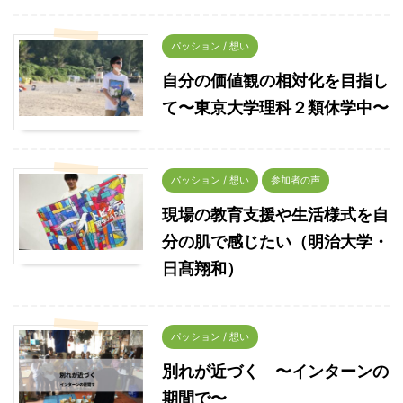
パッション / 想い
自分の価値観の相対化を目指し
て〜東京大学理科２類休学中〜
パッション / 想い
参加者の声
現場の教育支援や生活様式を自
分の肌で感じたい（明治大学・
日髙翔和）
パッション / 想い
別れが近づく 〜インターンの
期間で〜