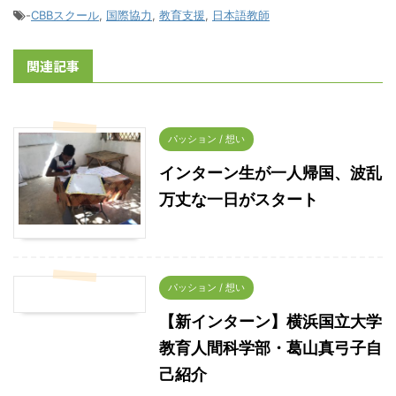
-
CBBスクール
,
国際協力
,
教育支援
,
日本語教師
関連記事
パッション / 想い
インターン生が一人帰国、波乱
万丈な一日がスタート
パッション / 想い
【新インターン】横浜国立大学
教育人間科学部・葛山真弓子自
己紹介