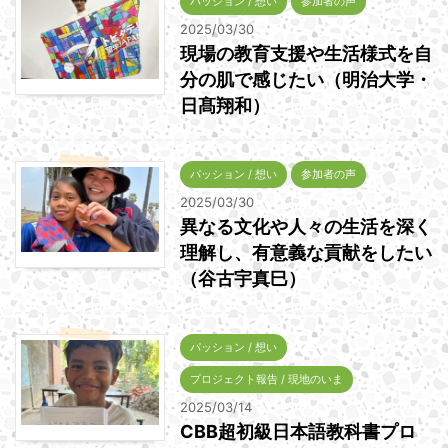
パッション / 想い
参加者の声
2025/03/30
現場の教育支援や生活様式を自
分の肌で感じたい（明治大学・
日髙翔和）
パッション / 想い
参加者の声
2025/03/30
異なる文化や人々の生活を深く
理解し、有意義な貢献をしたい
（谷古宇真巳）
パッション / 想い
プロジェクト報告 / 現地のいま
2025/03/14
CBB超初級日本語教科書プロ