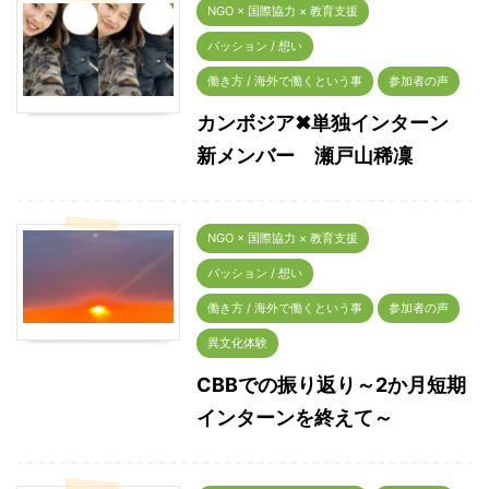
NGO × 国際協力 × 教育支援
パッション / 想い
働き方 / 海外で働くという事
参加者の声
カンボジア✖単独インターン
新メンバー 瀬戸山稀凜
NGO × 国際協力 × 教育支援
パッション / 想い
働き方 / 海外で働くという事
参加者の声
異文化体験
CBBでの振り返り～2か月短期
インターンを終えて～