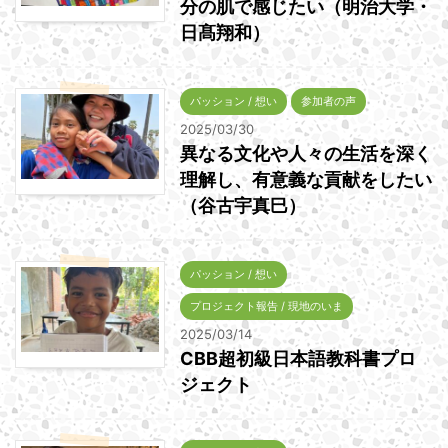
分の肌で感じたい（明治大学・
日髙翔和）
パッション / 想い
参加者の声
2025/03/30
異なる文化や人々の生活を深く
理解し、有意義な貢献をしたい
（谷古宇真巳）
パッション / 想い
プロジェクト報告 / 現地のいま
2025/03/14
CBB超初級日本語教科書プロ
ジェクト