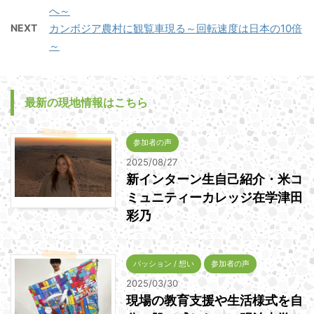
へ～
NEXT
カンボジア農村に観覧車現る～回転速度は日本の10倍
～
最新の現地情報はこちら
参加者の声
2025/08/27
新インターン生自己紹介・米コ
ミュニティーカレッジ在学津田
彩乃
パッション / 想い
参加者の声
2025/03/30
現場の教育支援や生活様式を自