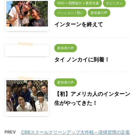
NGO × 国際協力 × 教育支援
オピニオン
パッション / 想い
参加者の声
インターンを終えて
参加者の声
タイ ノンカイに到着！
参加者の声
【初】アメリカ人のインターン
生がやってきた！
PREV
CBBスクールクリーンアップ大作戦～清掃習慣の定着