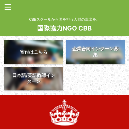
CBBスクールから国を担う人財の輩出を。
国際協力NGO CBB
企業合同インターン募
寄付はこちら
集
日本語/英語教師イン
ターン