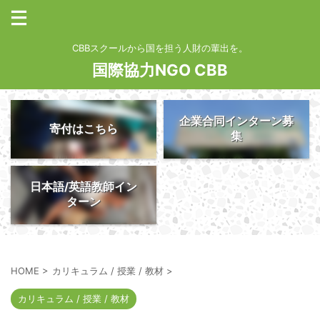
CBBスクールから国を担う人財の輩出を。
国際協力NGO CBB
企業合同インターン募
寄付はこちら
集
日本語/英語教師イン
ターン
HOME
>
カリキュラム / 授業 / 教材
>
カリキュラム / 授業 / 教材