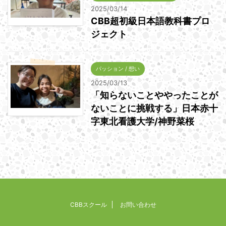
2025/03/14
CBB超初級日本語教科書プロ
ジェクト
パッション / 想い
2025/03/13
「知らないことややったことが
ないことに挑戦する」日本赤十
字東北看護大学/神野菜桜
CBBスクール
お問い合わせ