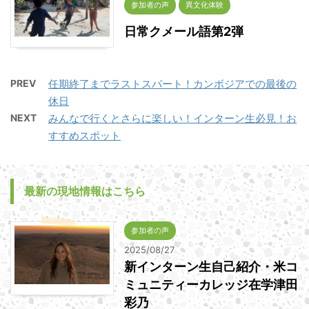
参加者の声
異文化体験
日常クメール語第2弾
PREV
任期終了までラストスパート！カンボジアでの最後の
休日
NEXT
みんなで行くとさらに楽しい！インターン生必見！お
すすめスポット
最新の現地情報はこちら
参加者の声
2025/08/27
新インターン生自己紹介・米コ
ミュニティーカレッジ在学津田
彩乃