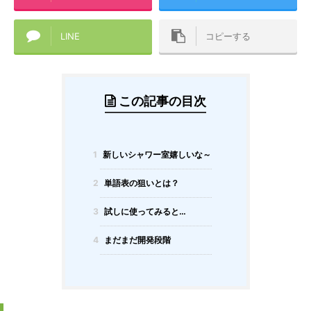
LINE
コピーする
この記事の目次
1
新しいシャワー室嬉しいな～
2
単語表の狙いとは？
3
試しに使ってみると…
4
まだまだ開発段階