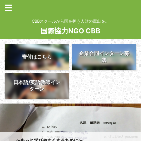
CBBスクールから国を担う人財の輩出を。
国際協力NGO CBB
企業合同インターン募
寄付はこちら
集
日本語/英語教師イン
ターン