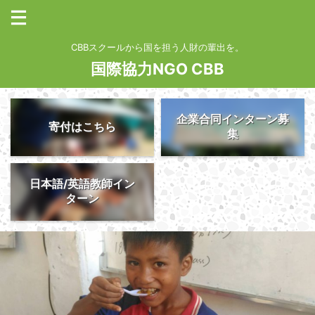
CBBスクールから国を担う人財の輩出を。
国際協力NGO CBB
企業合同インターン募
寄付はこちら
集
日本語/英語教師イン
ターン