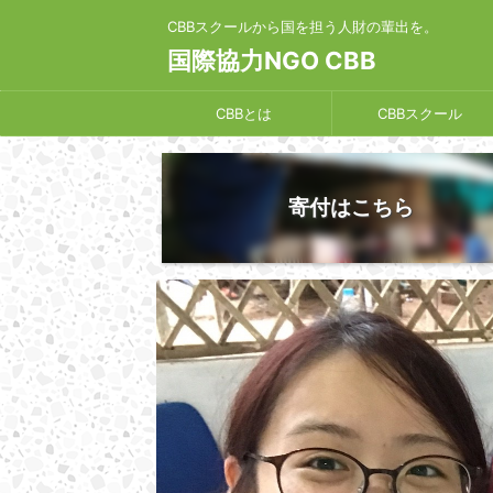
CBBスクールから国を担う人財の輩出を。
国際協力NGO CBB
CBBとは
CBBスクール
寄付はこちら