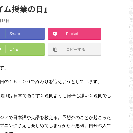
イム授業の日』
月18日
Share
Pocket
LINE
コピーする
す。
日の１５：００で終わりを迎えようとしています。
２週間は日本で過ごす２週間よりも何倍も濃い２週間でし
ジアで日本語や英語を教える。予想外のことが起こった
プニングさえも楽しめてしまうから不思議。自分の人生