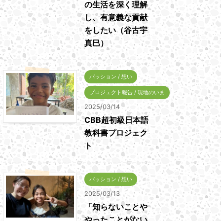
の生活を深く理解
し、有意義な貢献
をしたい（谷古宇
真巳）
パッション / 想い
プロジェクト報告 / 現地のいま
2025/03/14
CBB超初級日本語
教科書プロジェク
ト
パッション / 想い
2025/03/13
「知らないことや
やったことがない