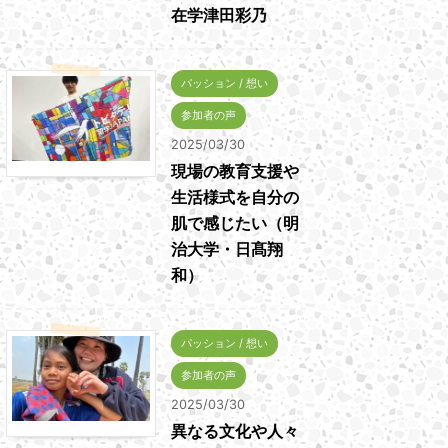
在学津田彩乃
パッション / 想い
参加者の声
2025/03/30
現場の教育支援や
生活様式を自分の
肌で感じたい（明
治大学・日髙翔
和）
パッション / 想い
参加者の声
2025/03/30
異なる文化や人々