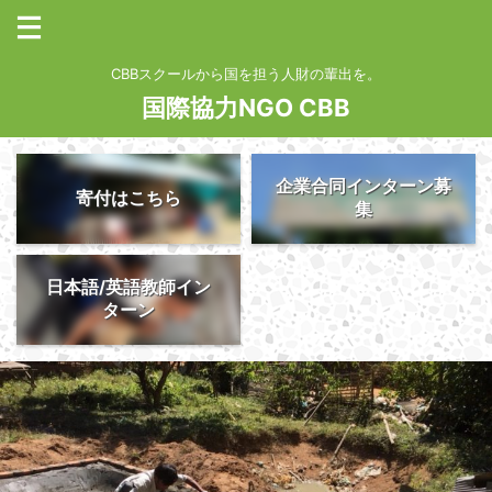
CBBスクールから国を担う人財の輩出を。
国際協力NGO CBB
企業合同インターン募
寄付はこちら
集
日本語/英語教師イン
ターン