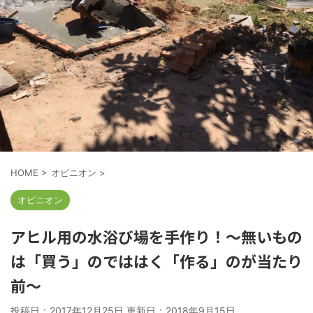
HOME
>
オピニオン
>
オピニオン
アヒル用の水浴び場を手作り！～無いもの
は「買う」のでははく「作る」のが当たり
前～
投稿日：2017年12月25日 更新日：
2018年9月15日