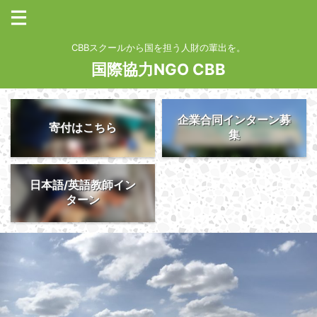
CBBスクールから国を担う人財の輩出を。
国際協力NGO CBB
企業合同インターン募
寄付はこちら
集
日本語/英語教師イン
ターン