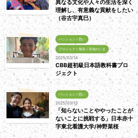
異なる文化や人々の生活を深く
理解し、有意義な貢献をしたい
（谷古宇真巳）
パッション / 想い
プロジェクト報告 / 現地のいま
2025/03/14
CBB超初級日本語教科書プロ
ジェクト
パッション / 想い
2025/03/13
「知らないことややったことが
ないことに挑戦する」日本赤十
字東北看護大学/神野菜桜