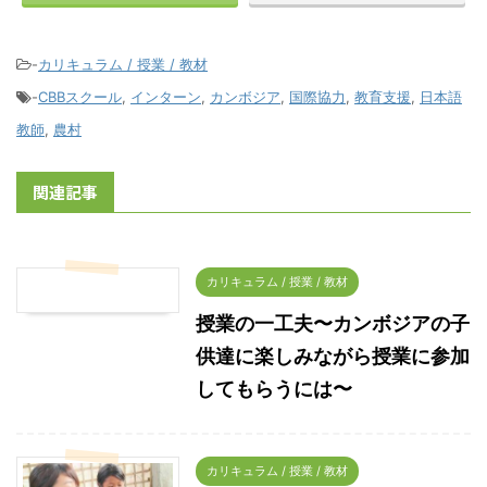
-
カリキュラム / 授業 / 教材
-
CBBスクール
,
インターン
,
カンボジア
,
国際協力
,
教育支援
,
日本語
教師
,
農村
関連記事
カリキュラム / 授業 / 教材
授業の一工夫〜カンボジアの子
供達に楽しみながら授業に参加
してもらうには〜
カリキュラム / 授業 / 教材