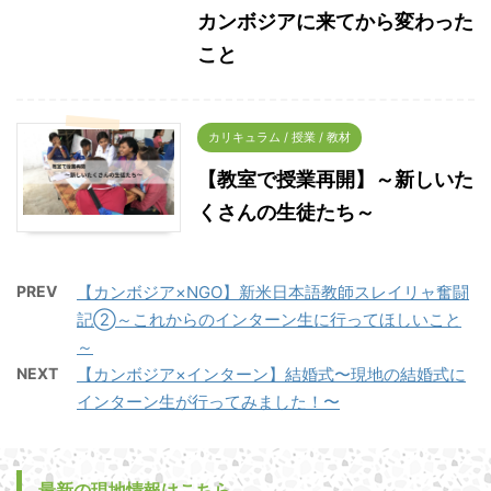
カンボジアに来てから変わった
こと
カリキュラム / 授業 / 教材
【教室で授業再開】～新しいた
くさんの生徒たち～
PREV
【カンボジア×NGO】新米日本語教師スレイリャ奮闘
記➁～これからのインターン生に行ってほしいこと
～
NEXT
【カンボジア×インターン】結婚式〜現地の結婚式に
インターン生が行ってみました！〜
最新の現地情報はこちら