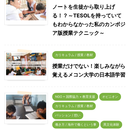
ノートを生徒から取り上げ
る！？～TESOLを持っていて
もわからなかった私のカンボジ
ア版授業テクニック～
カリキュラム / 授業 / 教材
授業だけでない！楽しみながら
覚えるメコン大学の日本語学習
NGO × 国際協力 × 教育支援
オピニオン
カリキュラム / 授業 / 教材
パッション / 想い
働き方 / 海外で働くという事
異文化体験