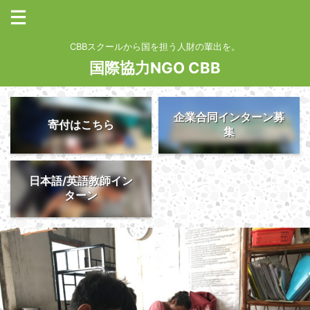
CBBスクールから国を担う人財の輩出を。
国際協力NGO CBB
企業合同インターン募
寄付はこちら
集
日本語/英語教師イン
ターン