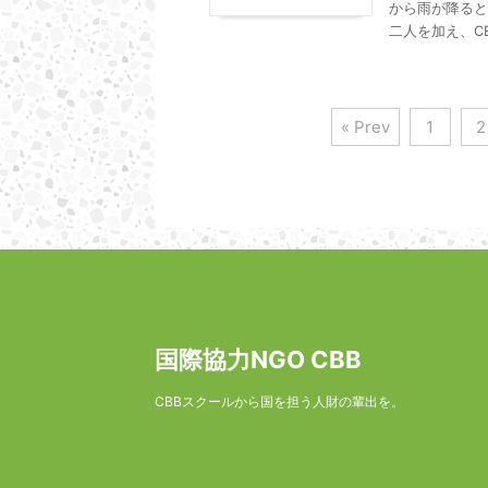
から雨が降ると
二人を加え、CB
« Prev
1
2
国際協力NGO CBB
CBBスクールから国を担う人財の輩出を。