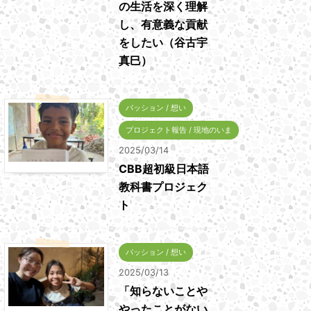
の生活を深く理解
し、有意義な貢献
をしたい（谷古宇
真巳）
パッション / 想い
プロジェクト報告 / 現地のいま
2025/03/14
CBB超初級日本語
教科書プロジェク
ト
パッション / 想い
2025/03/13
「知らないことや
やったことがない