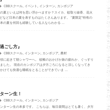
CBBスクール
,
イベント
,
インターン
,
カンボジア
の夏といえば何を思い浮かべますか？スイカ、蚊取り線香、花火
どなど日本の夏を表すものはたくさんあります。 ”夏限定”特有の
本の夏を何回も経験している人ならわかる ...
過ごし方』
CBBスクール
,
インターン
,
カンボジア
,
農村
頃に起きて朝シャワーへ。 蚊帳のおかげか旅の疲れか、ぐっすり
ました。 現在のカンボジアは夕方ごろになると涼しくなってき
かけても快適な睡眠をとることができていま ...
ターン生！
CBBスクール
,
インターン
,
カンボジア
ンターン生の本多です。 こちらは、毎日昼間はとても暑く、夕方