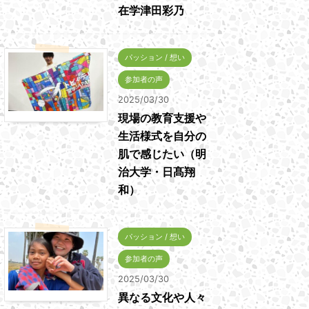
在学津田彩乃
パッション / 想い
参加者の声
2025/03/30
現場の教育支援や
生活様式を自分の
肌で感じたい（明
治大学・日髙翔
和）
パッション / 想い
参加者の声
2025/03/30
異なる文化や人々