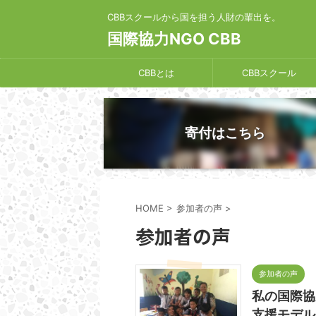
CBBスクールから国を担う人財の輩出を。
国際協力NGO CBB
CBBとは
CBBスクール
寄付はこちら
HOME
>
参加者の声
>
参加者の声
参加者の声
私の国際協
支援モデル