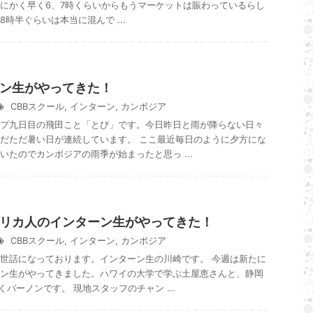
にかく早く6、7時くらいからもうマーケットは賑わっているらし
時半ぐらいは本当に混んで ...
ン生がやってきた！
CBBスクール
,
インターン
,
カンボジア
プ九日目の飛田こと「とび」です。今日昨日と雨が降らない日々
だただ暑い日が連続しています。 ここ最近毎日のように夕方にな
いたのでカンボジアの雨季が始まったと思っ ...
リカ人のインターン生がやってきた！
CBBスクール
,
インターン
,
カンボジア
世話になっております。インターン生の川崎です。 今週は新たに
ン生がやってきました。ハワイの大学で学ぶ土屋恵さんと、静岡
くバーノンです。 現地スタッフのチャン ...