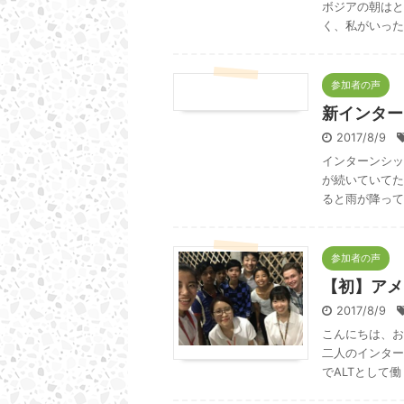
ボジアの朝はと
く、私がいった8
参加者の声
新インター
2017/8/9
インターンシッ
が続いていてた
ると雨が降って
参加者の声
【初】アメ
2017/8/9
こんにちは、お
二人のインター
でALTとして働