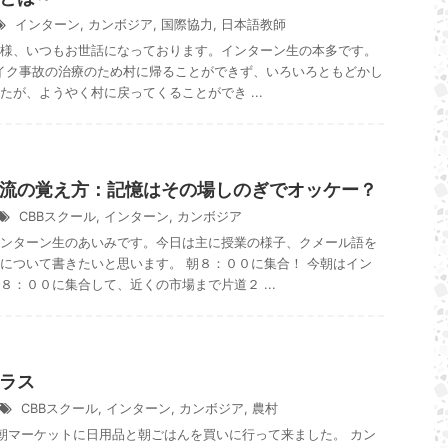
インターン
,
カンボジア
,
国際協力
,
日本語教師
様、いつもお世話になっております。インターン生の本多です。
イク事故の治療のため村に帰ることができず、いろいろともどかし
たが、ようやく村に戻ってくることができ ...
流の覚え方：記憶はその場しのぎでオッケー？
CBBスクール
,
インターン
,
カンボジア
ンターン生のあいみです。今日は主に授業の様子、クメール語を
について書きたいと思います。 朝８：００に集合！ 今朝はイン
８：００に集合して、近くの市場まで片道２ ...
ラス
CBBスクール
,
インターン
,
カンボジア
,
農村
マーケットに日用品と朝ごはんを買いに行って来ました。 カン