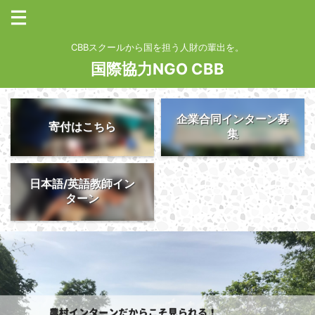
CBBスクールから国を担う人財の輩出を。
国際協力NGO CBB
企業合同インターン募
寄付はこちら
集
日本語/英語教師イン
ターン