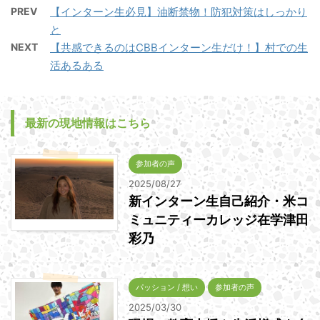
PREV
【インターン生必見】油断禁物！防犯対策はしっかり
と
NEXT
【共感できるのはCBBインターン生だけ！】村での生
活あるある
最新の現地情報はこちら
参加者の声
2025/08/27
新インターン生自己紹介・米コ
ミュニティーカレッジ在学津田
彩乃
パッション / 想い
参加者の声
2025/03/30