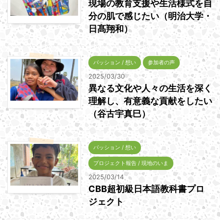
現場の教育支援や生活様式を自
分の肌で感じたい（明治大学・
日髙翔和）
パッション / 想い
参加者の声
2025/03/30
異なる文化や人々の生活を深く
理解し、有意義な貢献をしたい
（谷古宇真巳）
パッション / 想い
プロジェクト報告 / 現地のいま
2025/03/14
CBB超初級日本語教科書プロ
ジェクト