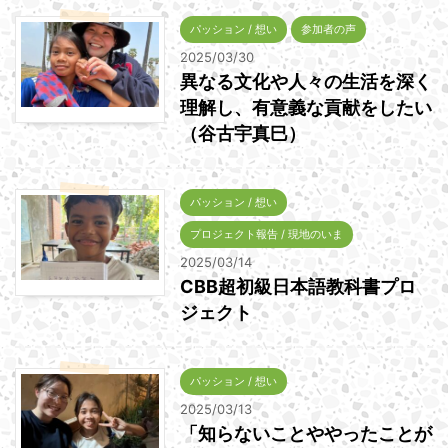
パッション / 想い
参加者の声
2025/03/30
異なる文化や人々の生活を深く
理解し、有意義な貢献をしたい
（谷古宇真巳）
パッション / 想い
プロジェクト報告 / 現地のいま
2025/03/14
CBB超初級日本語教科書プロ
ジェクト
パッション / 想い
2025/03/13
「知らないことややったことが