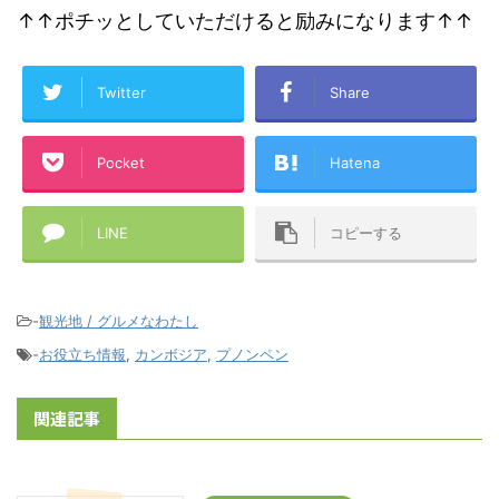
↑↑ポチッとしていただけると励みになります↑↑
Twitter
Share
Pocket
Hatena
LINE
コピーする
-
観光地 / グルメなわたし
-
お役立ち情報
,
カンボジア
,
プノンペン
関連記事