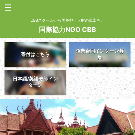
CBBスクールから国を担う人財の輩出を。
国際協力NGO CBB
企業合同インターン募
寄付はこちら
集
日本語/英語教師イン
ターン