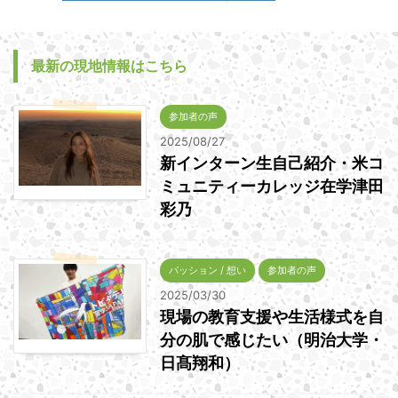
最新の現地情報はこちら
参加者の声
2025/08/27
新インターン生自己紹介・米コ
ミュニティーカレッジ在学津田
彩乃
パッション / 想い
参加者の声
2025/03/30
現場の教育支援や生活様式を自
分の肌で感じたい（明治大学・
日髙翔和）