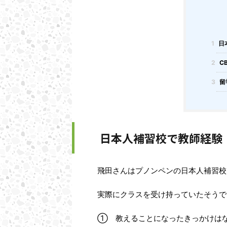
1
日
2
C
3
留
日本人補習校で教師経験
飛田さんはプノンペンの日本人補習校
実際にクラスを受け持っていたそうで
➀ 教えることになったきっかけは