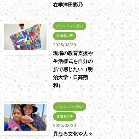
在学津田彩乃
パッション / 想い
参加者の声
2025/03/30
現場の教育支援や
生活様式を自分の
肌で感じたい（明
治大学・日髙翔
和）
パッション / 想い
参加者の声
2025/03/30
異なる文化や人々