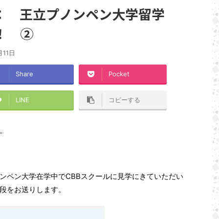
者： 王立プノンペン大学留学
！ ②
月11日
Share
Pocket
LINE
コピーする
。
ンペン大学在学中でCBBスクールに見学にきていただい
段をお送りします。