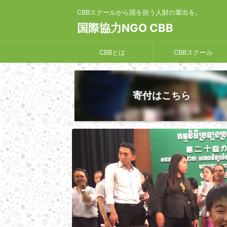
CBBスクールから国を担う人財の輩出を。
国際協力NGO CBB
CBBとは
CBBスクール
寄付はこちら