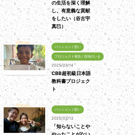
の生活を深く理解
し、有意義な貢献
をしたい（谷古宇
真巳）
パッション / 想い
プロジェクト報告 / 現地のいま
2025/03/14
CBB超初級日本語
教科書プロジェク
ト
パッション / 想い
2025/03/13
「知らないことや
やったことがない