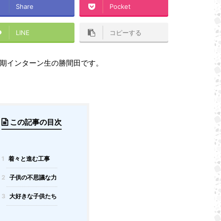
Share
Pocket
LINE
コピーする
期インターン生の勝間田です。
この記事の目次
1
着々と進む工事
2
子供の不思議な力
3
大好きな子供たち