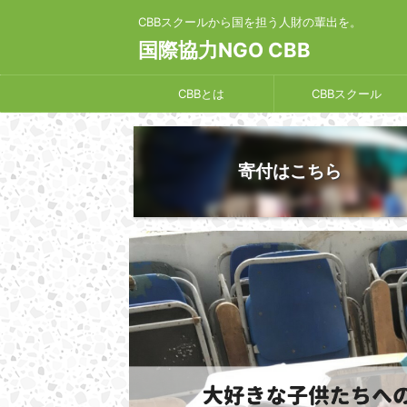
CBBスクールから国を担う人財の輩出を。
国際協力NGO CBB
CBBとは
CBBスクール
寄付はこちら