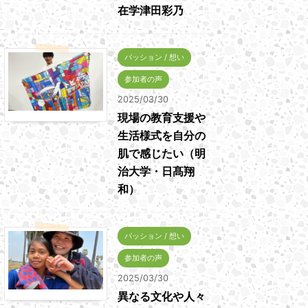
在学津田彩乃
パッション / 想い
参加者の声
2025/03/30
現場の教育支援や
生活様式を自分の
肌で感じたい（明
治大学・日髙翔
和）
パッション / 想い
参加者の声
2025/03/30
異なる文化や人々