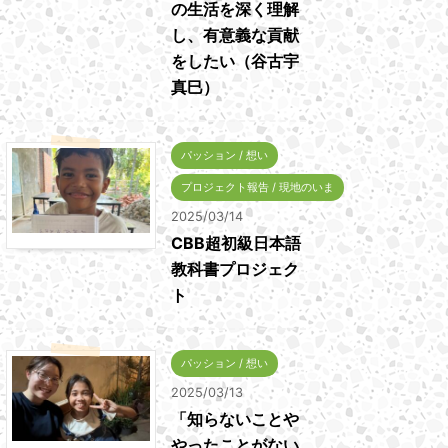
の生活を深く理解
し、有意義な貢献
をしたい（谷古宇
真巳）
パッション / 想い
プロジェクト報告 / 現地のいま
2025/03/14
CBB超初級日本語
教科書プロジェク
ト
パッション / 想い
2025/03/13
「知らないことや
やったことがない