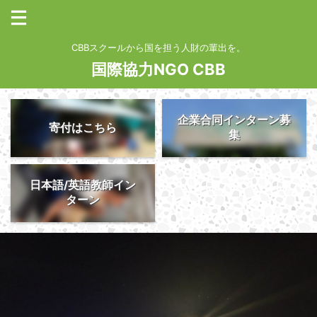
CBBスクールから国を担う人財の輩出を。
国際協力NGO CBB
企業合同インターン募
寄付はこちら
集
日本語/英語教師イン
ターン