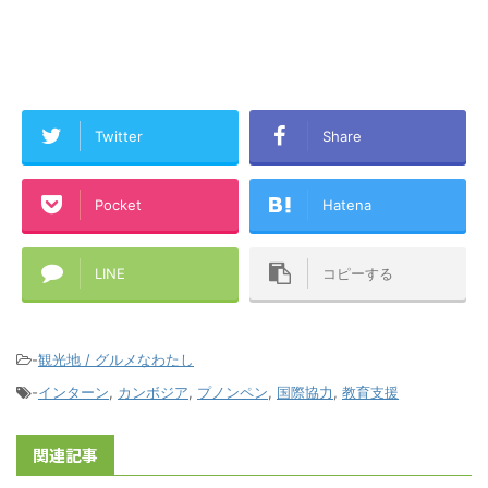
Twitter
Share
Pocket
Hatena
LINE
コピーする
-
観光地 / グルメなわたし
-
インターン
,
カンボジア
,
プノンペン
,
国際協力
,
教育支援
関連記事