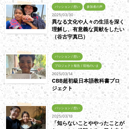
パッション / 想い
参加者の声
2025/03/30
異なる文化や人々の生活を深く
理解し、有意義な貢献をしたい
（谷古宇真巳）
パッション / 想い
プロジェクト報告 / 現地のいま
2025/03/14
CBB超初級日本語教科書プロ
ジェクト
パッション / 想い
2025/03/13
「知らないことややったことが