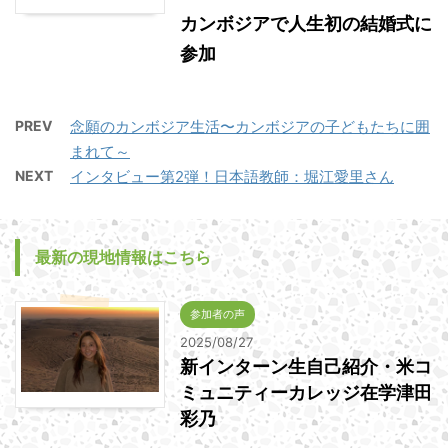
カンボジアで人生初の結婚式に
参加
PREV
念願のカンボジア生活〜カンボジアの子どもたちに囲
まれて～
NEXT
インタビュー第2弾！日本語教師：堀江愛里さん
最新の現地情報はこちら
参加者の声
2025/08/27
新インターン生自己紹介・米コ
ミュニティーカレッジ在学津田
彩乃