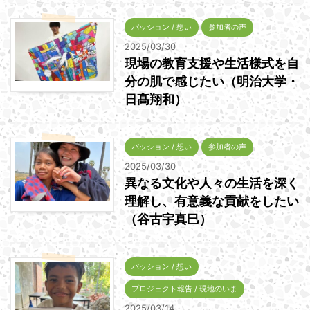
パッション / 想い
参加者の声
2025/03/30
現場の教育支援や生活様式を自
分の肌で感じたい（明治大学・
日髙翔和）
パッション / 想い
参加者の声
2025/03/30
異なる文化や人々の生活を深く
理解し、有意義な貢献をしたい
（谷古宇真巳）
パッション / 想い
プロジェクト報告 / 現地のいま
2025/03/14