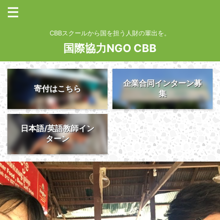
CBBスクールから国を担う人財の輩出を。
国際協力NGO CBB
企業合同インターン募
寄付はこちら
集
日本語/英語教師イン
ターン