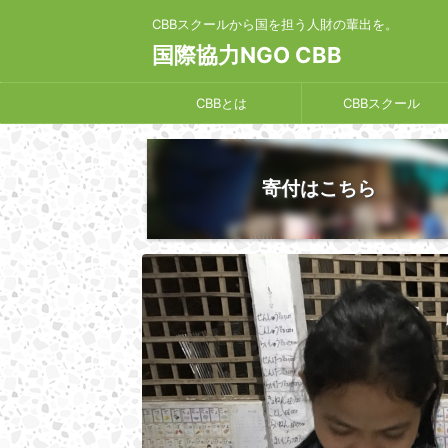
CBBスクールから国を担う人財の輩出を。
国際協力NGO CBB
CBBとは
CBBスクール
寄付はこちら