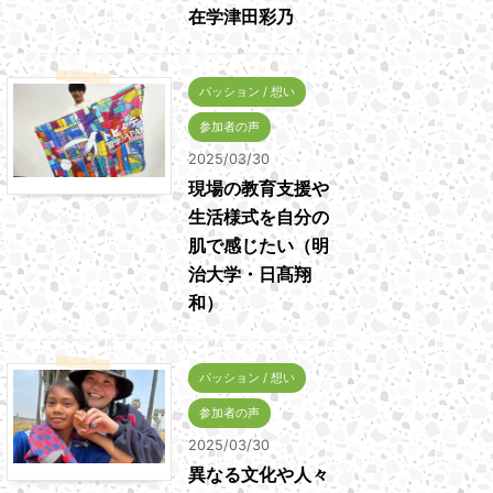
在学津田彩乃
パッション / 想い
参加者の声
2025/03/30
現場の教育支援や
生活様式を自分の
肌で感じたい（明
治大学・日髙翔
和）
パッション / 想い
参加者の声
2025/03/30
異なる文化や人々