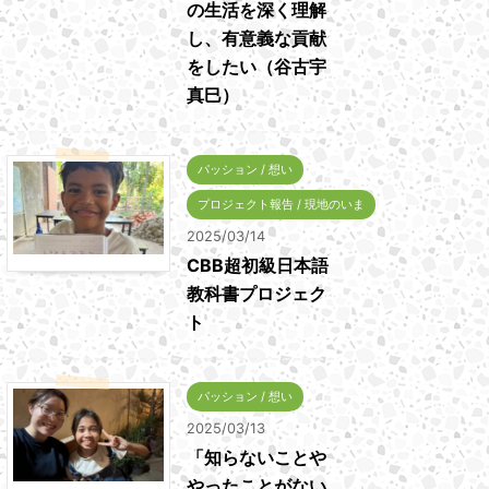
の生活を深く理解
し、有意義な貢献
をしたい（谷古宇
真巳）
パッション / 想い
プロジェクト報告 / 現地のいま
2025/03/14
CBB超初級日本語
教科書プロジェク
ト
パッション / 想い
2025/03/13
「知らないことや
やったことがない