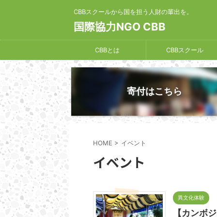
CBBスクールから国を担う人財の輩出を。
国際協力NGO CBB
CBBとは
CBBスクール
寄付はこちら
HOME
>
イベント
イベント
異文化体験
【カンボジ