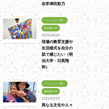
在学津田彩乃
パッション / 想い
参加者の声
2025/03/30
現場の教育支援や
生活様式を自分の
肌で感じたい（明
治大学・日髙翔
和）
パッション / 想い
参加者の声
2025/03/30
異なる文化や人々