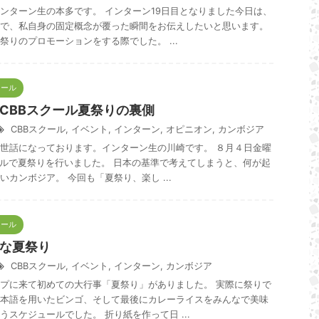
ンターン生の本多です。 インターン19日目となりました今日は、
で、私自身の固定概念が覆った瞬間をお伝えしたいと思います。
祭りのプロモーションをする際でした。 ...
クール
CBBスクール夏祭りの裏側
CBBスクール
,
イベント
,
インターン
,
オピニオン
,
カンボジア
世話になっております。インターン生の川崎です。 ８月４日金曜
ールで夏祭りを行いました。 日本の基準で考えてしまうと、何が起
いカンボジア。 今回も「夏祭り、楽し ...
クール
な夏祭り
CBBスクール
,
イベント
,
インターン
,
カンボジア
プに来て初めての大行事「夏祭り」がありました。 実際に祭りで
本語を用いたビンゴ、そして最後にカレーライスをみんなで美味
うスケジュールでした。 折り紙を作って日 ...