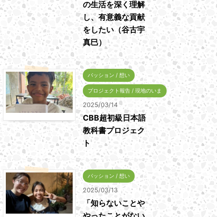
の生活を深く理解
し、有意義な貢献
をしたい（谷古宇
真巳）
パッション / 想い
プロジェクト報告 / 現地のいま
2025/03/14
CBB超初級日本語
教科書プロジェク
ト
パッション / 想い
2025/03/13
「知らないことや
やったことがない