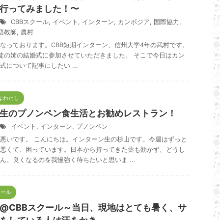
行ってみました！〜
CBBスクール
,
イベント
,
インターン
,
カンボジア
,
国際協力
,
語教師
,
農村
なっております。CBB短期インターン、信州大学4年の武村です。
の姉の結婚式に参加させていただきました。 そこで今日はカン
について記事にしたい ...
メなわたし
生のプノンペン食生活とお勧めレストラン！
イベント
,
インターン
,
プノンペン
悪いです。 こんにちは。インターン生の杉山です。今週はずっと
悪くて、困っています。日本から持ってきた薬も効かず、どうし
ん。良くなるのを我慢強く待ちたいと思いま ...
クール
@CBBスクール～当日、現地はとても暑く、サ