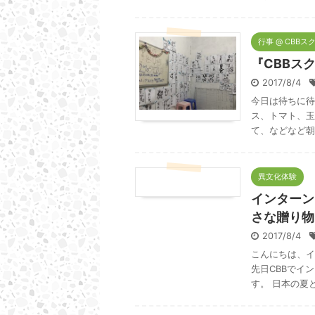
行事 @ CBBス
『CBBス
2017/8/4
今日は待ちに待
ス、トマト、玉
て、などなど朝
異文化体験
インターン
さな贈り物
2017/8/4
こんにちは、イ
先日CBBでイ
す。 日本の夏とい