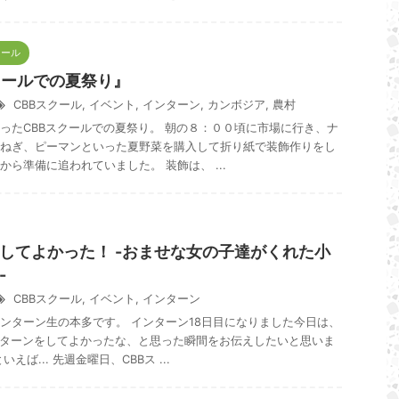
クール
クールでの夏祭り』
CBBスクール
,
イベント
,
インターン
,
カンボジア
,
農村
ったCBBスクールでの夏祭り。 朝の８：００頃に市場に行き、ナ
ねぎ、ピーマンといった夏野菜を購入して折り紙で装飾作りをし
から準備に追われていました。 装飾は、 ...
してよかった！ -おませな女の子達がくれた小
-
CBBスクール
,
イベント
,
インターン
ンターン生の本多です。 インターン18日目になりました今日は、
ンターンをしてよかったな、と思った瞬間をお伝えしたいと思いま
えば... 先週金曜日、CBBス ...