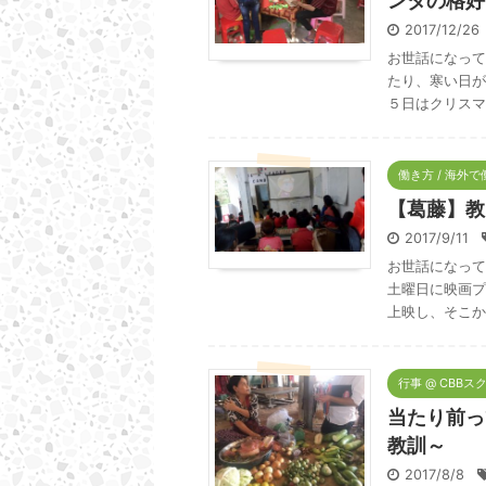
ンタの格好
2017/12/2
お世話になって
たり、寒い日が
５日はクリスマ
働き方 / 海外
【葛藤】教
2017/9/11
お世話になって
土曜日に映画プ
上映し、そこか
行事 @ CBBス
当たり前っ
教訓～
2017/8/8