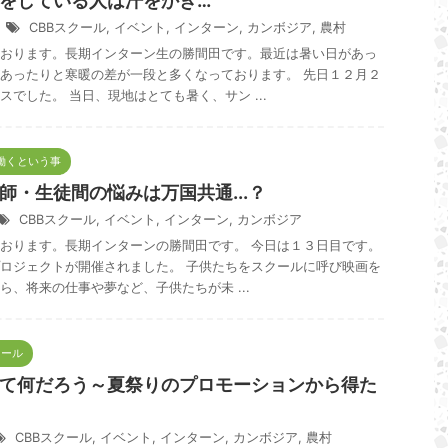
をしている人は汗をかき…
6
CBBスクール
,
イベント
,
インターン
,
カンボジア
,
農村
おります。長期インターン生の勝間田です。最近は暑い日があっ
あったりと寒暖の差が一段と多くなっております。 先日１２月２
スでした。 当日、現地はとても暑く、サン ...
で働くという事
師・生徒間の悩みは万国共通...？
CBBスクール
,
イベント
,
インターン
,
カンボジア
おります。長期インターンの勝間田です。 今日は１３日目です。
ロジェクトが開催されました。 子供たちをスクールに呼び映画を
ら、将来の仕事や夢など、子供たちが未 ...
クール
て何だろう～夏祭りのプロモーションから得た
CBBスクール
,
イベント
,
インターン
,
カンボジア
,
農村