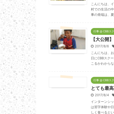
こんにちは、イ
村での生活の中
事の発端は、夏
行事 @ CBBス
【大公開】
2017/8/6
こんにちは、お
日にCBBスク
こるかわからな
行事 @ CBBス
とても最高
2017/8/4
インターンシッ
は習字体験や日
しく食べるとい