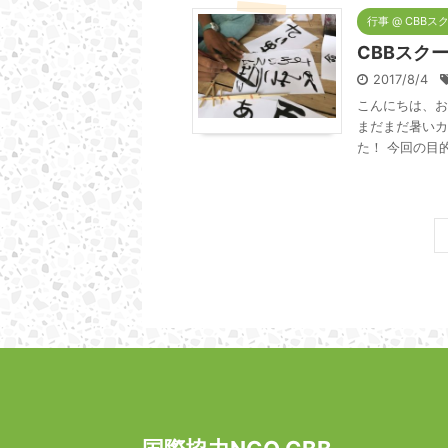
行事 @ CBBス
CBBスク
2017/8/4
こんにちは、お
まだまだ暑いカ
た！ 今回の目的