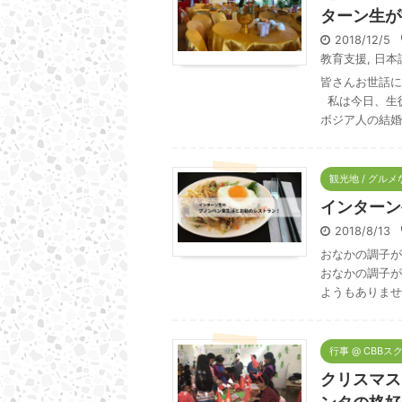
ターン生が
2018/12/5
教育支援
,
日本
皆さんお世話に
私は今日、生徒
ボジア人の結婚式
観光地 / グル
インターン
2018/8/13
おなかの調子が
おなかの調子が
ようもありませ
行事 @ CBBス
クリスマス